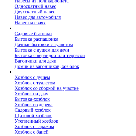
Навесы из поликарбоната
Односкатный навес
Двухскатный навес
Навес для автомобиля
Навес на сваях
Бытовки и вагончики
Садовые бытовки
Бытовка распашонка
Дачные бытовки с туалетом
Бытовка с душем для дачи
Бытовка с верандой или террасой
Вагончики для дачи
Домик из вагончиков, хоз блок
Хозблок
Хозблок с душем
Хозблок с туалетом
Хозблок со сборкой на участке
Хозблок на дачу
Бытовка-хозблок
Хозблок из дерева
Садовый хозблок
Щитовой хозблок
Утепленный хозблок
Хозблок с гаражом
Хозблок с баней