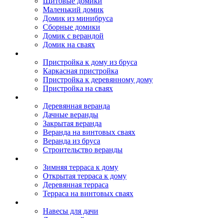
Щитовые домики
Маленький домик
Домик из минибруса
Сборные домики
Домик с верандой
Домик на сваях
Пристройка к дому
Пристройка к дому из бруса
Каркасная пристройка
Пристройка к деревянному дому
Пристройка на сваях
Веранда к дому
Деревянная веранда
Дачные веранды
Закрытая веранда
Веранда на винтовых сваях
Веранда из бруса
Строительство веранды
Терраса к дому
Зимняя терраса к дому
Открытая терраса к дому
Деревянная терраса
Терраса на винтовых сваях
Навесы к дому
Навесы для дачи