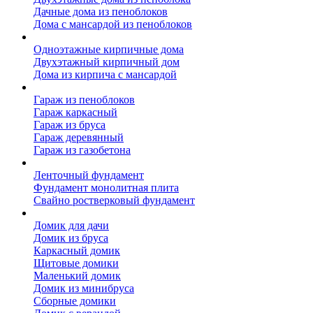
Дачные дома из пеноблоков
Дома с мансардой из пеноблоков
Дом из кирпича
Одноэтажные кирпичные дома
Двухэтажный кирпичный дом
Дома из кирпича с мансардой
Гаражи
Гараж из пеноблоков
Гараж каркасный
Гараж из бруса
Гараж деревянный
Гараж из газобетона
Фундамент для дома
Ленточный фундамент
Фундамент монолитная плита
Свайно ростверковый фундамент
Садовые дома
Домик для дачи
Домик из бруса
Каркасный домик
Щитовые домики
Маленький домик
Домик из минибруса
Сборные домики