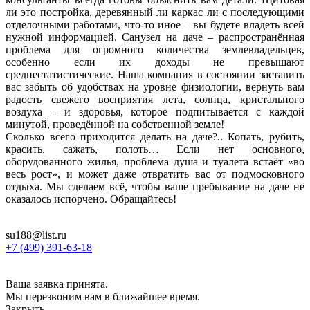
ли это постройка, деревянный ли каркас ли с последующими
отделочными работами, что-то иное – вы будете владеть всей
нужной информацией. Санузел на даче – распространённая
проблема для огромного количества землевладельцев,
особенно если их доходы не превышают
среднестатистические. Наша компания в состоянии заставить
вас забыть об удобствах на уровне физиологии, вернуть вам
радость свежего восприятия лета, солнца, кристального
воздуха – и здоровья, которое подпитывается с каждой
минутой, проведённой на собственной земле!
Сколько всего приходится делать на даче?.. Копать, рубить,
красить, сажать, полоть… Если нет основного,
оборудованного жилья, проблема душа и туалета встаёт «во
весь рост», и может даже отвратить вас от подмосковного
отдыха. Мы сделаем всё, чтобы ваше пребывание на даче не
оказалось испорчено. Обращайтесь!
su188@list.ru
+7 (499) 391-63-18
Ваша заявка принята.
Мы перезвоним вам в ближайшее время.
Закрыть