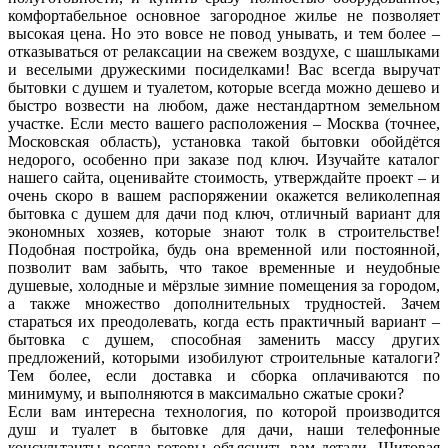
комфортабельное основное загородное жилье не позволяет
высокая цена. Но это вовсе не повод унывать, и тем более –
отказываться от релаксации на свежем воздухе, с шашлыками
и веселыми дружескими посиделками! Вас всегда выручат
бытовки с душем и туалетом, которые всегда можно дешево и
быстро возвести на любом, даже нестандартном земельном
участке. Если место вашего расположения – Москва (точнее,
Московская область), установка такой бытовки обойдётся
недорого, особенно при заказе под ключ. Изучайте каталог
нашего сайта, оценивайте стоимость, утверждайте проект – и
очень скоро в вашем распоряжении окажется великолепная
бытовка с душем для дачи под ключ, отличный вариант для
экономных хозяев, которые знают толк в строительстве!
Подобная постройка, будь она временной или постоянной,
позволит вам забыть, что такое временные и неудобные
душевые, холодные и мёрзлые зимние помещения за городом,
а также множество дополнительных трудностей. Зачем
стараться их преодолевать, когда есть практичный вариант –
бытовка с душем, способная заменить массу других
предложений, которыми изобилуют строительные каталоги?
Тем более, если доставка и сборка оплачиваются по
минимуму, и выполняются в максимально сжатые сроки?
Если вам интересна технология, по которой производится
душ и туалет в бытовке для дачи, наши телефонные
консультанты всегда готовы объяснить вам детали. Щитовая