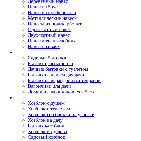
Деревянный навес
Навес из бруса
Навес из профнастила
Металлические навесы
Навесы из поликарбоната
Односкатный навес
Двухскатный навес
Навес для автомобиля
Навес на сваях
Бытовки и вагончики
Садовые бытовки
Бытовка распашонка
Дачные бытовки с туалетом
Бытовка с душем для дачи
Бытовка с верандой или террасой
Вагончики для дачи
Домик из вагончиков, хоз блок
Хозблок
Хозблок с душем
Хозблок с туалетом
Хозблок со сборкой на участке
Хозблок на дачу
Бытовка-хозблок
Хозблок из дерева
Садовый хозблок