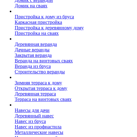
Домик с верандой
Домик на сваях
Пристройка к дому
Пристройка к дому из бруса
Каркасная пристройка
Пристройка к деревянному дому
Пристройка на сваях
Веранда к дому
Деревянная веранда
Дачные веранды
Закрытая веранда
Веранда на винтовых сваях
Веранда из бруса
Строительство веранды
Терраса к дому
Зимняя терраса к дому
Открытая терраса к дому
Деревянная терраса
Терраса на винтовых сваях
Навесы к дому
Навесы для дачи
Деревянный навес
Навес из бруса
Навес из профнастила
Металлические навесы