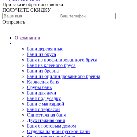
При заказе обратного звонка
ПОЛУЧИТЕ СКИДКУ
Отправить
О компании
Бани
Бани деревянные
Бани из бруса
Баня из профилированного бруса
Баня из клееного бруса
Бани из бревна
Бани из оцилиндрованного бревна
Каркасная баня
Срубы бань
Бани для дачи
Баня под усадку
Бани с мансардой
Баня с террасой
Одноэтажная баня
Двухэтажная баня
Баня с гостевым домом
Отделка парной русской бани
Фундаменты под баню