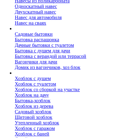
Навесы из поликарбоната
Односкатный навес
Двухскатный навес
Навес для автомобиля
Навес на сваях
Бытовки и вагончики
Садовые бытовки
Бытовка распашонка
Дачные бытовки с туалетом
Бытовка с душем для дачи
Бытовка с верандой или террасой
Вагончики для дачи
Домик из вагончиков, хоз блок
Хозблок
Хозблок с душем
Хозблок с туалетом
Хозблок со сборкой на участке
Хозблок на дачу
Бытовка-хозблок
Хозблок из дерева
Садовый хозблок
Щитовой хозблок
Утепленный хозблок
Хозблок с гаражом
Хозблок с баней