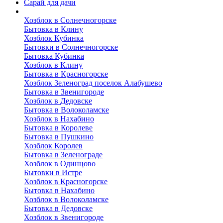
Сарай для дачи
Выполненные работы
Хозблок в Солнечногорске
Бытовка в Клину
Хозблок Кубинка
Бытовки в Солнечногорске
Бытовка Кубинка
Хозблок в Клину
Бытовка в Красногорске
Хозблок Зеленоград поселок Алабушево
Бытовка в Звенигороде
Хозблок в Дедовске
Бытовка в Волоколамске
Хозблок в Нахабино
Бытовка в Королеве
Бытовкa в Пушкино
Хозблок Королев
Бытовка в Зеленограде
Хозблок в Одинцово
Бытовки в Истре
Хозблок в Красногорске
Бытовка в Нахабино
Хозблок в Волоколамске
Бытовкa в Дедовске
Хозблок в Звенигороде