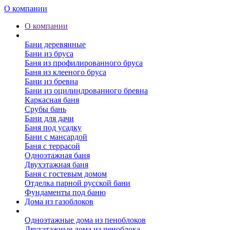
О компании
О компании
Бани
Бани деревянные
Бани из бруса
Баня из профилированного бруса
Баня из клееного бруса
Бани из бревна
Бани из оцилиндрованного бревна
Каркасная баня
Срубы бань
Бани для дачи
Баня под усадку
Бани с мансардой
Баня с террасой
Одноэтажная баня
Двухэтажная баня
Баня с гостевым домом
Отделка парной русской бани
Фундаменты под баню
Дома из газоблоков
Дома из пеноблоков
Одноэтажные дома из пеноблоков
Двухэтажные дома из пеноблока