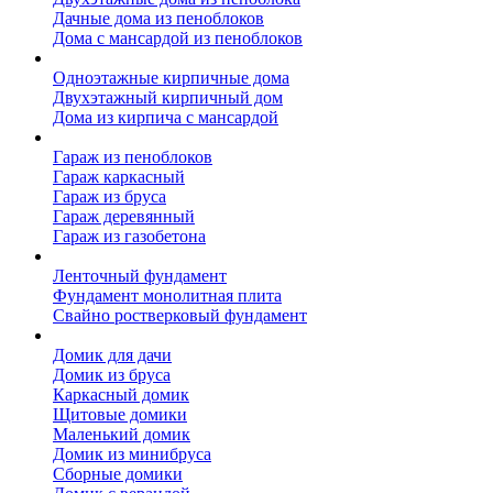
Дачные дома из пеноблоков
Дома с мансардой из пеноблоков
Дом из кирпича
Одноэтажные кирпичные дома
Двухэтажный кирпичный дом
Дома из кирпича с мансардой
Гаражи
Гараж из пеноблоков
Гараж каркасный
Гараж из бруса
Гараж деревянный
Гараж из газобетона
Фундамент для дома
Ленточный фундамент
Фундамент монолитная плита
Свайно ростверковый фундамент
Садовые дома
Домик для дачи
Домик из бруса
Каркасный домик
Щитовые домики
Маленький домик
Домик из минибруса
Сборные домики