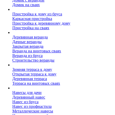
Домик с верандой
Домик на сваях
Пристройка к дому
Пристройка к дому из бруса
Каркасная пристройка
Пристройка к деревянному дому
Пристройка на сваях
Веранда к дому
Деревянная веранда
Дачные веранды
Закрытая веранда
Веранда на винтовых сваях
Веранда из бруса
Строительство веранды
Терраса к дому
Зимняя терраса к дому
Открытая терраса к дому
Деревянная терраса
Терраса на винтовых сваях
Навесы к дому
Навесы для дачи
Деревянный навес
Навес из бруса
Навес из профнастила
Металлические навесы