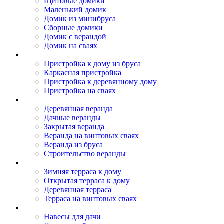
Щитовые домики
Маленький домик
Домик из минибруса
Сборные домики
Домик с верандой
Домик на сваях
Пристройка к дому
Пристройка к дому из бруса
Каркасная пристройка
Пристройка к деревянному дому
Пристройка на сваях
Веранда к дому
Деревянная веранда
Дачные веранды
Закрытая веранда
Веранда на винтовых сваях
Веранда из бруса
Строительство веранды
Терраса к дому
Зимняя терраса к дому
Открытая терраса к дому
Деревянная терраса
Терраса на винтовых сваях
Навесы к дому
Навесы для дачи