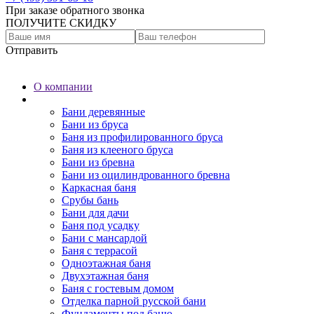
При заказе обратного звонка
ПОЛУЧИТЕ СКИДКУ
Отправить
О компании
Бани
Бани деревянные
Бани из бруса
Баня из профилированного бруса
Баня из клееного бруса
Бани из бревна
Бани из оцилиндрованного бревна
Каркасная баня
Срубы бань
Бани для дачи
Баня под усадку
Бани с мансардой
Баня с террасой
Одноэтажная баня
Двухэтажная баня
Баня с гостевым домом
Отделка парной русской бани
Фундаменты под баню