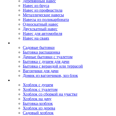
Деревянный навес
Навес из бруса
Навес из профнастила
Металлические навесы
Навесы из поликарбоната
Односкатный навес
Двухскатный навес
Навес для автомобиля
Навес на сваях
Бытовки и вагончики
Садовые бытовки
Бытовка распашонка
Дачные бытовки с туалетом
Бытовка с душем для дачи
Бытовка с верандой или террасой
Вагончики для дачи
Домик из вагончиков, хоз блок
Хозблок
Хозблок с душем
Хозблок с туалетом
Хозблок со сборкой на участке
Хозблок на дачу
Бытовка-хозблок
Хозблок из дерева
Садовый хозблок