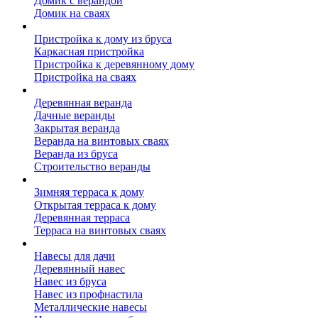
Домик с верандой
Домик на сваях
Пристройка к дому
Пристройка к дому из бруса
Каркасная пристройка
Пристройка к деревянному дому
Пристройка на сваях
Веранда к дому
Деревянная веранда
Дачные веранды
Закрытая веранда
Веранда на винтовых сваях
Веранда из бруса
Строительство веранды
Терраса к дому
Зимняя терраса к дому
Открытая терраса к дому
Деревянная терраса
Терраса на винтовых сваях
Навесы к дому
Навесы для дачи
Деревянный навес
Навес из бруса
Навес из профнастила
Металлические навесы