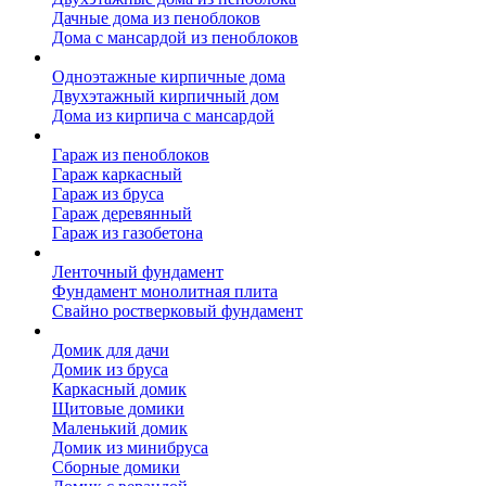
Дачные дома из пеноблоков
Дома с мансардой из пеноблоков
Дом из кирпича
Одноэтажные кирпичные дома
Двухэтажный кирпичный дом
Дома из кирпича с мансардой
Гаражи
Гараж из пеноблоков
Гараж каркасный
Гараж из бруса
Гараж деревянный
Гараж из газобетона
Фундамент для дома
Ленточный фундамент
Фундамент монолитная плита
Свайно ростверковый фундамент
Садовые дома
Домик для дачи
Домик из бруса
Каркасный домик
Щитовые домики
Маленький домик
Домик из минибруса
Сборные домики