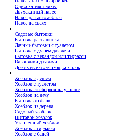
Навесы из поликарбоната
Односкатный навес
Двухскатный навес
Навес для автомобиля
Навес на сваях
Бытовки и вагончики
Садовые бытовки
Бытовка распашонка
Дачные бытовки с туалетом
Бытовка с душем для дачи
Бытовка с верандой или террасой
Вагончики для дачи
Домик из вагончиков, хоз блок
Хозблок
Хозблок с душем
Хозблок с туалетом
Хозблок со сборкой на участке
Хозблок на дачу
Бытовка-хозблок
Хозблок из дерева
Садовый хозблок
Щитовой хозблок
Утепленный хозблок
Хозблок с гаражом
Хозблок с баней