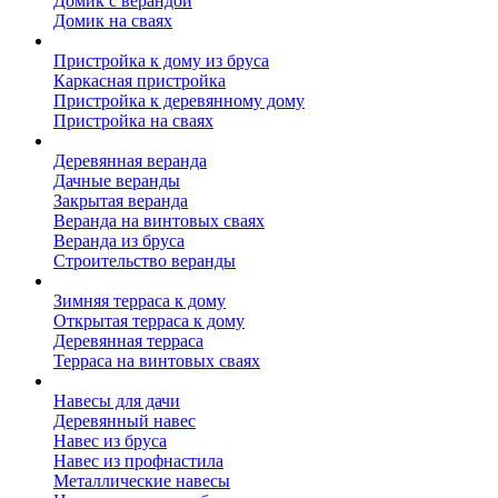
Домик с верандой
Домик на сваях
Пристройка к дому
Пристройка к дому из бруса
Каркасная пристройка
Пристройка к деревянному дому
Пристройка на сваях
Веранда к дому
Деревянная веранда
Дачные веранды
Закрытая веранда
Веранда на винтовых сваях
Веранда из бруса
Строительство веранды
Терраса к дому
Зимняя терраса к дому
Открытая терраса к дому
Деревянная терраса
Терраса на винтовых сваях
Навесы к дому
Навесы для дачи
Деревянный навес
Навес из бруса
Навес из профнастила
Металлические навесы