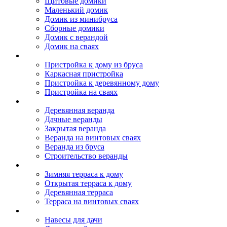
Щитовые домики
Маленький домик
Домик из минибруса
Сборные домики
Домик с верандой
Домик на сваях
Пристройка к дому
Пристройка к дому из бруса
Каркасная пристройка
Пристройка к деревянному дому
Пристройка на сваях
Веранда к дому
Деревянная веранда
Дачные веранды
Закрытая веранда
Веранда на винтовых сваях
Веранда из бруса
Строительство веранды
Терраса к дому
Зимняя терраса к дому
Открытая терраса к дому
Деревянная терраса
Терраса на винтовых сваях
Навесы к дому
Навесы для дачи