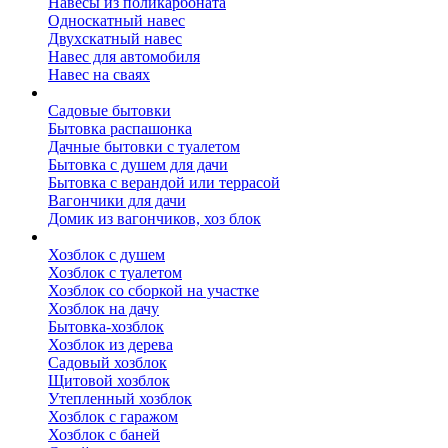
Навесы из поликарбоната
Односкатный навес
Двухскатный навес
Навес для автомобиля
Навес на сваях
Бытовки и вагончики
Садовые бытовки
Бытовка распашонка
Дачные бытовки с туалетом
Бытовка с душем для дачи
Бытовка с верандой или террасой
Вагончики для дачи
Домик из вагончиков, хоз блок
Хозблок
Хозблок с душем
Хозблок с туалетом
Хозблок со сборкой на участке
Хозблок на дачу
Бытовка-хозблок
Хозблок из дерева
Садовый хозблок
Щитовой хозблок
Утепленный хозблок
Хозблок с гаражом
Хозблок с баней