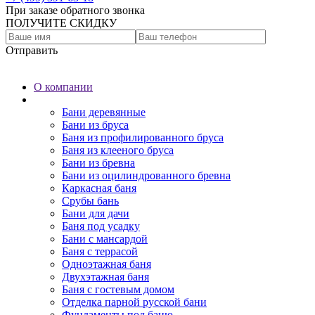
При заказе обратного звонка
ПОЛУЧИТЕ СКИДКУ
Отправить
О компании
Бани
Бани деревянные
Бани из бруса
Баня из профилированного бруса
Баня из клееного бруса
Бани из бревна
Бани из оцилиндрованного бревна
Каркасная баня
Срубы бань
Бани для дачи
Баня под усадку
Бани с мансардой
Баня с террасой
Одноэтажная баня
Двухэтажная баня
Баня с гостевым домом
Отделка парной русской бани
Фундаменты под баню