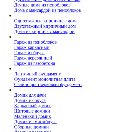
Дачные дома из пеноблоков
Дома с мансардой из пеноблоков
Дом из кирпича
Одноэтажные кирпичные дома
Двухэтажный кирпичный дом
Дома из кирпича с мансардой
Гаражи
Гараж из пеноблоков
Гараж каркасный
Гараж из бруса
Гараж деревянный
Гараж из газобетона
Фундамент для дома
Ленточный фундамент
Фундамент монолитная плита
Свайно ростверковый фундамент
Садовые дома
Домик для дачи
Домик из бруса
Каркасный домик
Щитовые домики
Маленький домик
Домик из минибруса
Сборные домики