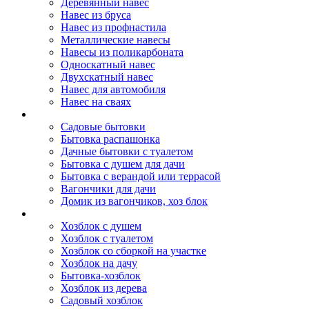
Деревянный навес
Навес из бруса
Навес из профнастила
Металлические навесы
Навесы из поликарбоната
Односкатный навес
Двухскатный навес
Навес для автомобиля
Навес на сваях
Бытовки и вагончики
Садовые бытовки
Бытовка распашонка
Дачные бытовки с туалетом
Бытовка с душем для дачи
Бытовка с верандой или террасой
Вагончики для дачи
Домик из вагончиков, хоз блок
Хозблок
Хозблок с душем
Хозблок с туалетом
Хозблок со сборкой на участке
Хозблок на дачу
Бытовка-хозблок
Хозблок из дерева
Садовый хозблок