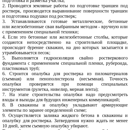
подготовка и разметка участка;
2. Проводятся земляные работы по подготовке траншеи под
ростверк,
производится выравнивание поверхности траншеи
и подготовка подушки под
ростверк;
3. Устанавливаются готовые металлические, бетонные
или
железобетонные сваи выбранным методом - вручную или
с применением
специальной техники;
4. Если это бетонные или железобетонные столбы, которые
создаются
непосредственно на строительной площадке,
происходит бурение скважин,
на дно которых засыпается и
утрамбовывается песок;
5. Выполняется гидроизоляция свайно ростверкового
фундамента с
применением специальной пленки, рубероида,
пластиковых труб;
6. Строится опалубка для ростверка из пиломатериалов
(съемная) или
пенополистерола (несъемная). Точность
опалубки проверяется при помощи
специальных
инструментов (рулетка, нивелир, мерная лента);
7. На этапе строительства опалубки надо предусмотреть
входы и выходы
для будущих инженерных коммуникаций;
8. В скважины и опалубку укладывают армирующие
элементы по заранее
определенной схеме;
9. Осуществляется заливка жидкого бетона в скважины и
опалубку для
ростверка. Затвердения нужно ждать не менее
10 дней, затем съемную
опалубку убирают.