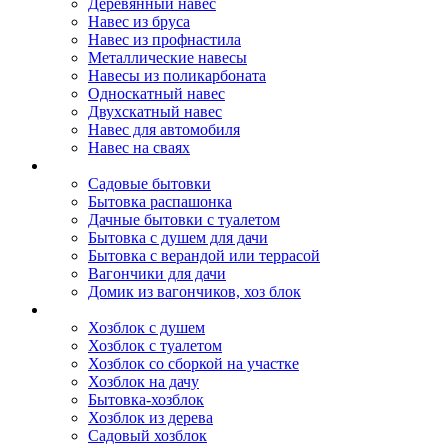
Деревянный навес
Навес из бруса
Навес из профнастила
Металлические навесы
Навесы из поликарбоната
Односкатный навес
Двухскатный навес
Навес для автомобиля
Навес на сваях
Бытовки и вагончики
Садовые бытовки
Бытовка распашонка
Дачные бытовки с туалетом
Бытовка с душем для дачи
Бытовка с верандой или террасой
Вагончики для дачи
Домик из вагончиков, хоз блок
Хозблок
Хозблок с душем
Хозблок с туалетом
Хозблок со сборкой на участке
Хозблок на дачу
Бытовка-хозблок
Хозблок из дерева
Садовый хозблок