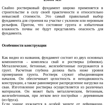
Свайно ростверковый фундамент широко применяется в
строительстве в
силу своей практичности и относительно
невысокой стоимости. Это самый
правильный выбор
фундамента для строения на участке с уклоном или
неровным
рельефом. Притом, что состояние грунта и избыточная
влажность
почвы не будут представлять опасность для
фундамента.
Особенности конструкции
Как видно из названия, фундамент состоит из двух основных
компонентов -
комплекса свай и
ростверка
(обвязки).
Металлические, бетонные,
железобетонные погружаются в
грунт.
Расчетная глубина должна быть ниже уровня
промерзания грунта.
Ростверк служит объединяющим
началом. Он обеспечивает целостность и
неподвижность
конструкции, а также равномерное распределение нагрузки
на
сваи. Изготовление ростверка осуществляется из различных
материалов.
Он может быть металлическим, бетонным,
железобетонным, при легком весе
постройки – деревянным
(из бруса).
Если здание нуждается в особой защите от деформации,