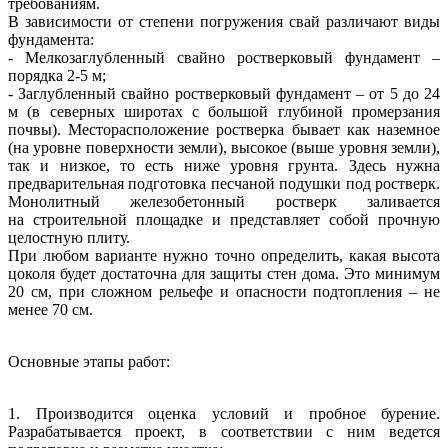
требованиям.
В зависимости от степени погружения свай различают виды
фундамента:
- Мелкозаглубленный свайно ростверковый фундамент –
порядка 2-5 м;
- Заглубленный свайно ростверковый фундамент – от 5 до 24
м (в
северных широтах с большой глубиной промерзания
почвы).
Месторасположение ростверка бывает как наземное
(на уровне поверхности
земли), высокое (выше уровня земли),
так и низкое, то есть ниже уровня
грунта. Здесь нужна
предварительная подготовка песчаной подушки под
ростверк.
Монолитный железобетонный ростверк заливается
на
строительной площадке и представляет собой прочную
целостную плиту.
При любом варианте нужно точно определить, какая высота
цоколя будет
достаточна для защиты стен дома. Это минимум
20 см, при сложном рельефе
и опасности подтопления – не
менее 70 см.
Основные этапы работ:
1. Производится оценка условий и пробное бурение.
Разрабатывается
проект, в соответствии с ним ведется