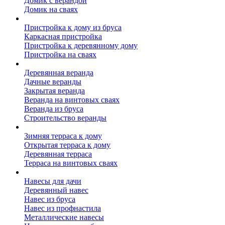
Домик с верандой
Домик на сваях
Пристройка к дому
Пристройка к дому из бруса
Каркасная пристройка
Пристройка к деревянному дому
Пристройка на сваях
Веранда к дому
Деревянная веранда
Дачные веранды
Закрытая веранда
Веранда на винтовых сваях
Веранда из бруса
Строительство веранды
Терраса к дому
Зимняя терраса к дому
Открытая терраса к дому
Деревянная терраса
Терраса на винтовых сваях
Навесы к дому
Навесы для дачи
Деревянный навес
Навес из бруса
Навес из профнастила
Металлические навесы