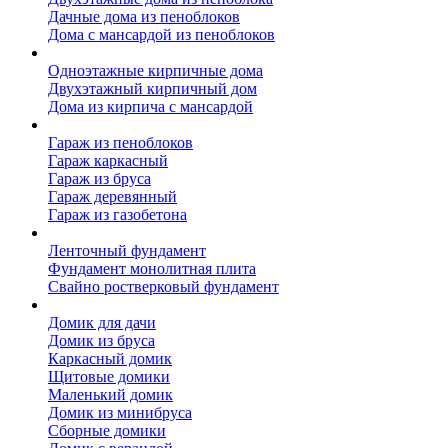
Дачные дома из пеноблоков
Дома с мансардой из пеноблоков
Дом из кирпича
Одноэтажные кирпичные дома
Двухэтажный кирпичный дом
Дома из кирпича с мансардой
Гаражи
Гараж из пеноблоков
Гараж каркасный
Гараж из бруса
Гараж деревянный
Гараж из газобетона
Фундамент для дома
Ленточный фундамент
Фундамент монолитная плита
Свайно ростверковый фундамент
Садовые дома
Домик для дачи
Домик из бруса
Каркасный домик
Щитовые домики
Маленький домик
Домик из минибруса
Сборные домики