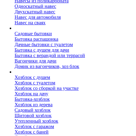
Навесы из поликарбоната
Односкатный навес
Двухскатный навес
Навес для автомобиля
Навес на сваях
Бытовки и вагончики
Садовые бытовки
Бытовка распашонка
Дачные бытовки с туалетом
Бытовка с душем для дачи
Бытовка с верандой или террасой
Вагончики для дачи
Домик из вагончиков, хоз блок
Хозблок
Хозблок с душем
Хозблок с туалетом
Хозблок со сборкой на участке
Хозблок на дачу
Бытовка-хозблок
Хозблок из дерева
Садовый хозблок
Щитовой хозблок
Утепленный хозблок
Хозблок с гаражом
Хозблок с баней