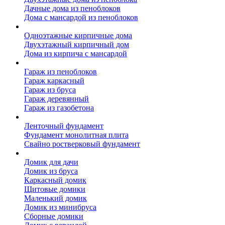
Дачные дома из пеноблоков
Дома с мансардой из пеноблоков
Дом из кирпича
Одноэтажные кирпичные дома
Двухэтажный кирпичный дом
Дома из кирпича с мансардой
Гаражи
Гараж из пеноблоков
Гараж каркасный
Гараж из бруса
Гараж деревянный
Гараж из газобетона
Фундамент для дома
Ленточный фундамент
Фундамент монолитная плита
Свайно ростверковый фундамент
Садовые дома
Домик для дачи
Домик из бруса
Каркасный домик
Щитовые домики
Маленький домик
Домик из минибруса
Сборные домики