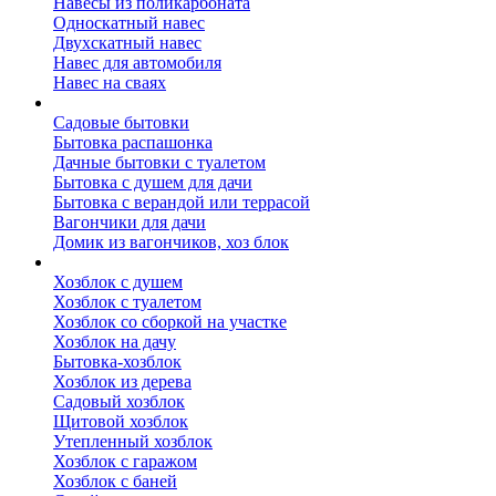
Навесы из поликарбоната
Односкатный навес
Двухскатный навес
Навес для автомобиля
Навес на сваях
Бытовки и вагончики
Садовые бытовки
Бытовка распашонка
Дачные бытовки с туалетом
Бытовка с душем для дачи
Бытовка с верандой или террасой
Вагончики для дачи
Домик из вагончиков, хоз блок
Хозблок
Хозблок с душем
Хозблок с туалетом
Хозблок со сборкой на участке
Хозблок на дачу
Бытовка-хозблок
Хозблок из дерева
Садовый хозблок
Щитовой хозблок
Утепленный хозблок
Хозблок с гаражом
Хозблок с баней