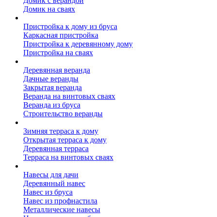
Домик с верандой
Домик на сваях
Пристройка к дому
Пристройка к дому из бруса
Каркасная пристройка
Пристройка к деревянному дому
Пристройка на сваях
Веранда к дому
Деревянная веранда
Дачные веранды
Закрытая веранда
Веранда на винтовых сваях
Веранда из бруса
Строительство веранды
Терраса к дому
Зимняя терраса к дому
Открытая терраса к дому
Деревянная терраса
Терраса на винтовых сваях
Навесы к дому
Навесы для дачи
Деревянный навес
Навес из бруса
Навес из профнастила
Металлические навесы