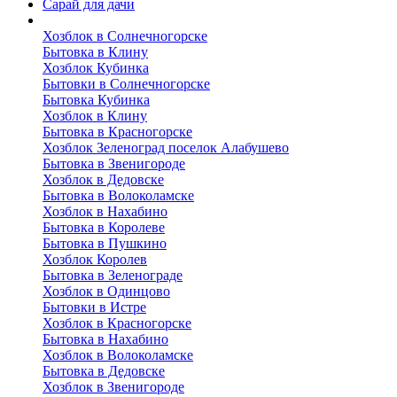
Сарай для дачи
Выполненные работы
Хозблок в Солнечногорске
Бытовка в Клину
Хозблок Кубинка
Бытовки в Солнечногорске
Бытовка Кубинка
Хозблок в Клину
Бытовка в Красногорске
Хозблок Зеленоград поселок Алабушево
Бытовка в Звенигороде
Хозблок в Дедовске
Бытовка в Волоколамске
Хозблок в Нахабино
Бытовка в Королеве
Бытовкa в Пушкино
Хозблок Королев
Бытовка в Зеленограде
Хозблок в Одинцово
Бытовки в Истре
Хозблок в Красногорске
Бытовка в Нахабино
Хозблок в Волоколамске
Бытовкa в Дедовске
Хозблок в Звенигороде