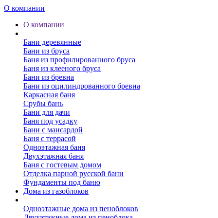
О компании
О компании
Бани
Бани деревянные
Бани из бруса
Баня из профилированного бруса
Баня из клееного бруса
Бани из бревна
Бани из оцилиндрованного бревна
Каркасная баня
Срубы бань
Бани для дачи
Баня под усадку
Бани с мансардой
Баня с террасой
Одноэтажная баня
Двухэтажная баня
Баня с гостевым домом
Отделка парной русской бани
Фундаменты под баню
Дома из газоблоков
Дома из пеноблоков
Одноэтажные дома из пеноблоков
Двухэтажные дома из пеноблока