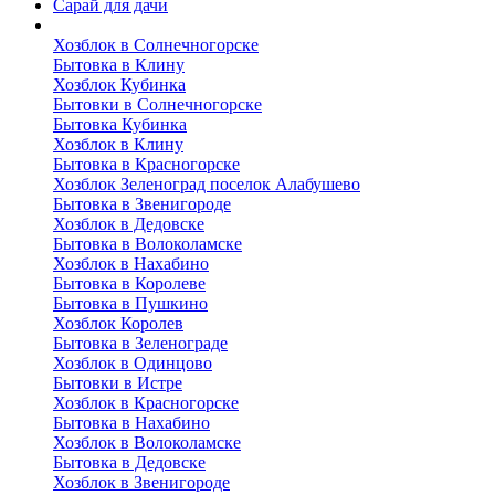
Сарай для дачи
Выполненные работы
Хозблок в Солнечногорске
Бытовка в Клину
Хозблок Кубинка
Бытовки в Солнечногорске
Бытовка Кубинка
Хозблок в Клину
Бытовка в Красногорске
Хозблок Зеленоград поселок Алабушево
Бытовка в Звенигороде
Хозблок в Дедовске
Бытовка в Волоколамске
Хозблок в Нахабино
Бытовка в Королеве
Бытовкa в Пушкино
Хозблок Королев
Бытовка в Зеленограде
Хозблок в Одинцово
Бытовки в Истре
Хозблок в Красногорске
Бытовка в Нахабино
Хозблок в Волоколамске
Бытовкa в Дедовске
Хозблок в Звенигороде