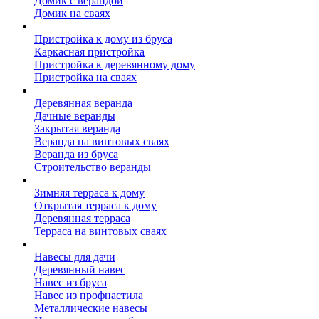
Домик с верандой
Домик на сваях
Пристройка к дому
Пристройка к дому из бруса
Каркасная пристройка
Пристройка к деревянному дому
Пристройка на сваях
Веранда к дому
Деревянная веранда
Дачные веранды
Закрытая веранда
Веранда на винтовых сваях
Веранда из бруса
Строительство веранды
Терраса к дому
Зимняя терраса к дому
Открытая терраса к дому
Деревянная терраса
Терраса на винтовых сваях
Навесы к дому
Навесы для дачи
Деревянный навес
Навес из бруса
Навес из профнастила
Металлические навесы