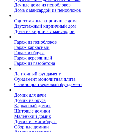
Дачные дома из пеноблоков
Дома с мансардой из пеноблоков
Дом из кирпича
Одноэтажные кирпичные дома
Двухэтажный кирпичный дом
Дома из кирпича с мансардой
Гаражи
Гараж из пеноблоков
Гараж каркасный
Гараж из бруса
Гараж деревянный
Гараж из газобетона
Фундамент для дома
Ленточный фундамент
Фундамент монолитная плита
Свайно ростверковый фундамент
Садовые дома
Домик для дачи
Домик из бруса
Каркасный домик
Щитовые домики
Маленький домик
Домик из минибруса
Сборные домики