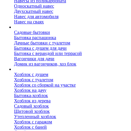
Навесы из поликарбоната
Односкатный навес
Двухскатный навес
Навес для автомобиля
Навес на сваях
Бытовки и вагончики
Садовые бытовки
Бытовка распашонка
Дачные бытовки с туалетом
Бытовка с душем для дачи
Бытовка с верандой или террасой
Вагончики для дачи
Домик из вагончиков, хоз блок
Хозблок
Хозблок с душем
Хозблок с туалетом
Хозблок со сборкой на участке
Хозблок на дачу
Бытовка-хозблок
Хозблок из дерева
Садовый хозблок
Щитовой хозблок
Утепленный хозблок
Хозблок с гаражом
Хозблок с баней