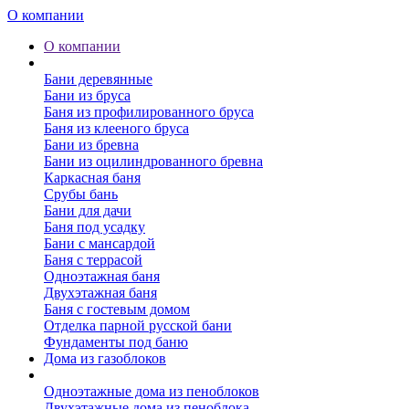
О компании
О компании
Бани
Бани деревянные
Бани из бруса
Баня из профилированного бруса
Баня из клееного бруса
Бани из бревна
Бани из оцилиндрованного бревна
Каркасная баня
Срубы бань
Бани для дачи
Баня под усадку
Бани с мансардой
Баня с террасой
Одноэтажная баня
Двухэтажная баня
Баня с гостевым домом
Отделка парной русской бани
Фундаменты под баню
Дома из газоблоков
Дома из пеноблоков
Одноэтажные дома из пеноблоков
Двухэтажные дома из пеноблока