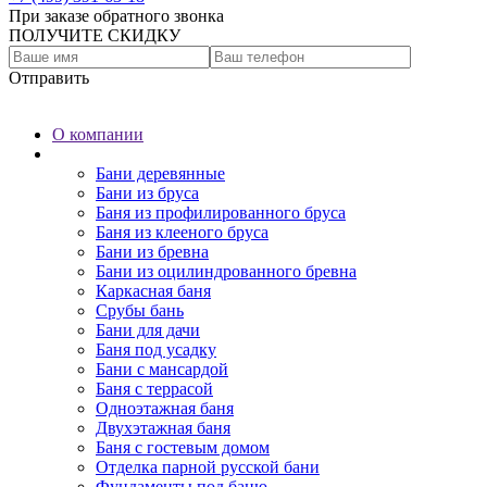
При заказе обратного звонка
ПОЛУЧИТЕ СКИДКУ
Отправить
О компании
Бани
Бани деревянные
Бани из бруса
Баня из профилированного бруса
Баня из клееного бруса
Бани из бревна
Бани из оцилиндрованного бревна
Каркасная баня
Срубы бань
Бани для дачи
Баня под усадку
Бани с мансардой
Баня с террасой
Одноэтажная баня
Двухэтажная баня
Баня с гостевым домом
Отделка парной русской бани
Фундаменты под баню