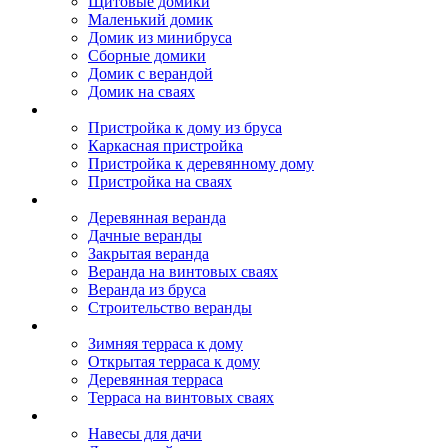
Щитовые домики
Маленький домик
Домик из минибруса
Сборные домики
Домик с верандой
Домик на сваях
Пристройка к дому
Пристройка к дому из бруса
Каркасная пристройка
Пристройка к деревянному дому
Пристройка на сваях
Веранда к дому
Деревянная веранда
Дачные веранды
Закрытая веранда
Веранда на винтовых сваях
Веранда из бруса
Строительство веранды
Терраса к дому
Зимняя терраса к дому
Открытая терраса к дому
Деревянная терраса
Терраса на винтовых сваях
Навесы к дому
Навесы для дачи