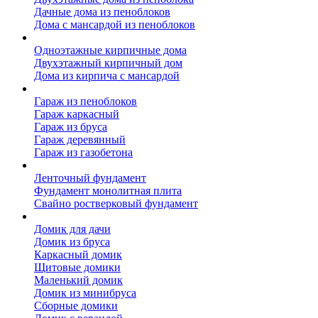
Дачные дома из пеноблоков
Дома с мансардой из пеноблоков
Дом из кирпича
Одноэтажные кирпичные дома
Двухэтажный кирпичный дом
Дома из кирпича с мансардой
Гаражи
Гараж из пеноблоков
Гараж каркасный
Гараж из бруса
Гараж деревянный
Гараж из газобетона
Фундамент для дома
Ленточный фундамент
Фундамент монолитная плита
Свайно ростверковый фундамент
Садовые дома
Домик для дачи
Домик из бруса
Каркасный домик
Щитовые домики
Маленький домик
Домик из минибруса
Сборные домики