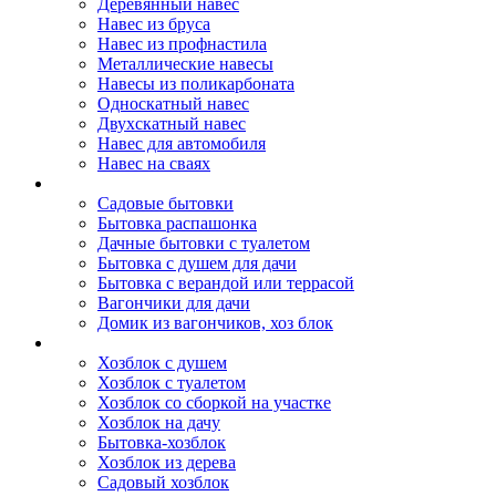
Деревянный навес
Навес из бруса
Навес из профнастила
Металлические навесы
Навесы из поликарбоната
Односкатный навес
Двухскатный навес
Навес для автомобиля
Навес на сваях
Бытовки и вагончики
Садовые бытовки
Бытовка распашонка
Дачные бытовки с туалетом
Бытовка с душем для дачи
Бытовка с верандой или террасой
Вагончики для дачи
Домик из вагончиков, хоз блок
Хозблок
Хозблок с душем
Хозблок с туалетом
Хозблок со сборкой на участке
Хозблок на дачу
Бытовка-хозблок
Хозблок из дерева
Садовый хозблок