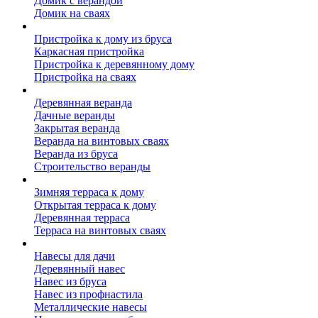
Домик с верандой
Домик на сваях
Пристройка к дому
Пристройка к дому из бруса
Каркасная пристройка
Пристройка к деревянному дому
Пристройка на сваях
Веранда к дому
Деревянная веранда
Дачные веранды
Закрытая веранда
Веранда на винтовых сваях
Веранда из бруса
Строительство веранды
Терраса к дому
Зимняя терраса к дому
Открытая терраса к дому
Деревянная терраса
Терраса на винтовых сваях
Навесы к дому
Навесы для дачи
Деревянный навес
Навес из бруса
Навес из профнастила
Металлические навесы