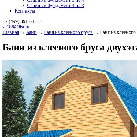
Свайный фундамент 3 на 3
Контакты
+7 (499)
391-63-18
su188@list.ru
Главная
→
Бани
→
Баня из клееного бруса
→ Баня из клееного 
Баня из клееного бруса двухэ