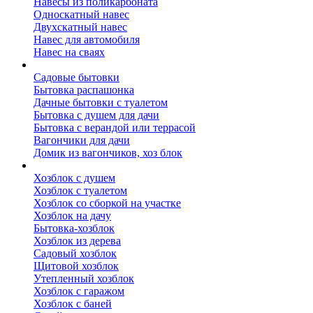
Навесы из поликарбоната
Односкатный навес
Двухскатный навес
Навес для автомобиля
Навес на сваях
Бытовки и вагончики
Садовые бытовки
Бытовка распашонка
Дачные бытовки с туалетом
Бытовка с душем для дачи
Бытовка с верандой или террасой
Вагончики для дачи
Домик из вагончиков, хоз блок
Хозблок
Хозблок с душем
Хозблок с туалетом
Хозблок со сборкой на участке
Хозблок на дачу
Бытовка-хозблок
Хозблок из дерева
Садовый хозблок
Щитовой хозблок
Утепленный хозблок
Хозблок с гаражом
Хозблок с баней