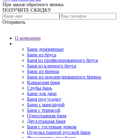
При заказе обратного звонка
ПОЛУЧИТЕ СКИДКУ
Отправить
О компании
Бани
Бани деревянные
Бани из бруса
Баня из профилированного бруса
Баня из клееного бруса
Бани из бревна
Бани из оцилиндрованного бревна
Каркасная баня
Срубы бань
Бани для дачи
Баня под усадку
Бани с мансардой
Баня с террасой
Одноэтажная баня
Двухэтажная баня
Баня с гостевым домом
Отделка парной русской бани
Фундаменты под баню