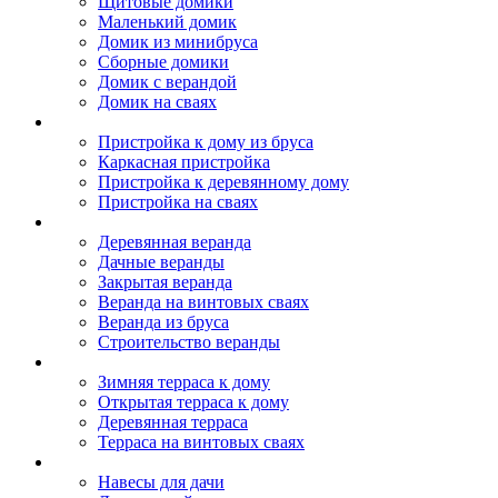
Щитовые домики
Маленький домик
Домик из минибруса
Сборные домики
Домик с верандой
Домик на сваях
Пристройка к дому
Пристройка к дому из бруса
Каркасная пристройка
Пристройка к деревянному дому
Пристройка на сваях
Веранда к дому
Деревянная веранда
Дачные веранды
Закрытая веранда
Веранда на винтовых сваях
Веранда из бруса
Строительство веранды
Терраса к дому
Зимняя терраса к дому
Открытая терраса к дому
Деревянная терраса
Терраса на винтовых сваях
Навесы к дому
Навесы для дачи