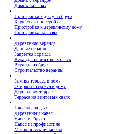
Домик с верандой
Домик на сваях
Пристройка к дому
Пристройка к дому из бруса
Каркасная пристройка
Пристройка к деревянному дому
Пристройка на сваях
Веранда к дому
Деревянная веранда
Дачные веранды
Закрытая веранда
Веранда на винтовых сваях
Веранда из бруса
Строительство веранды
Терраса к дому
Зимняя терраса к дому
Открытая терраса к дому
Деревянная терраса
Терраса на винтовых сваях
Навесы к дому
Навесы для дачи
Деревянный навес
Навес из бруса
Навес из профнастила
Металлические навесы