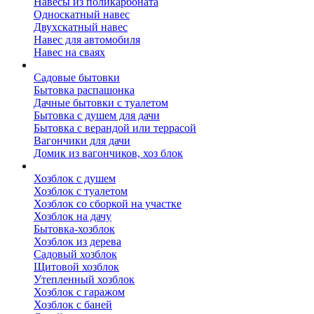
Навесы из поликарбоната
Односкатный навес
Двухскатный навес
Навес для автомобиля
Навес на сваях
Бытовки и вагончики
Садовые бытовки
Бытовка распашонка
Дачные бытовки с туалетом
Бытовка с душем для дачи
Бытовка с верандой или террасой
Вагончики для дачи
Домик из вагончиков, хоз блок
Хозблок
Хозблок с душем
Хозблок с туалетом
Хозблок со сборкой на участке
Хозблок на дачу
Бытовка-хозблок
Хозблок из дерева
Садовый хозблок
Щитовой хозблок
Утепленный хозблок
Хозблок с гаражом
Хозблок с баней