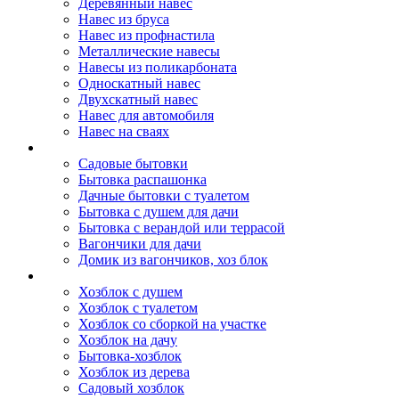
Деревянный навес
Навес из бруса
Навес из профнастила
Металлические навесы
Навесы из поликарбоната
Односкатный навес
Двухскатный навес
Навес для автомобиля
Навес на сваях
Бытовки и вагончики
Садовые бытовки
Бытовка распашонка
Дачные бытовки с туалетом
Бытовка с душем для дачи
Бытовка с верандой или террасой
Вагончики для дачи
Домик из вагончиков, хоз блок
Хозблок
Хозблок с душем
Хозблок с туалетом
Хозблок со сборкой на участке
Хозблок на дачу
Бытовка-хозблок
Хозблок из дерева
Садовый хозблок