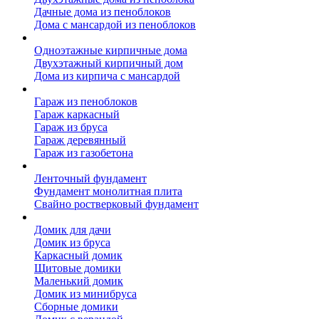
Дачные дома из пеноблоков
Дома с мансардой из пеноблоков
Дом из кирпича
Одноэтажные кирпичные дома
Двухэтажный кирпичный дом
Дома из кирпича с мансардой
Гаражи
Гараж из пеноблоков
Гараж каркасный
Гараж из бруса
Гараж деревянный
Гараж из газобетона
Фундамент для дома
Ленточный фундамент
Фундамент монолитная плита
Свайно ростверковый фундамент
Садовые дома
Домик для дачи
Домик из бруса
Каркасный домик
Щитовые домики
Маленький домик
Домик из минибруса
Сборные домики