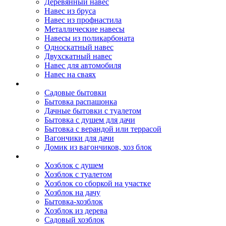
Деревянный навес
Навес из бруса
Навес из профнастила
Металлические навесы
Навесы из поликарбоната
Односкатный навес
Двухскатный навес
Навес для автомобиля
Навес на сваях
Бытовки и вагончики
Садовые бытовки
Бытовка распашонка
Дачные бытовки с туалетом
Бытовка с душем для дачи
Бытовка с верандой или террасой
Вагончики для дачи
Домик из вагончиков, хоз блок
Хозблок
Хозблок с душем
Хозблок с туалетом
Хозблок со сборкой на участке
Хозблок на дачу
Бытовка-хозблок
Хозблок из дерева
Садовый хозблок