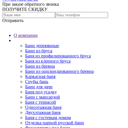
При заказе обратного звонка
ПОЛУЧИТЕ СКИДКУ
Отправить
О компании
Бани
Бани деревянные
Бани из бруса
Баня из профилированного бруса
Баня из клееного бруса
Бани из бревна
Бани из оцилиндрованного бревна
Каркасная баня
Срубы бань
Бани для дачи
Баня под усадку
Бани с мансардой
Баня с террасой
Одноэтажная баня
Двухэтажная баня
Баня с гостевым домом
Отделка парной русской бани
Фундаменты под баню