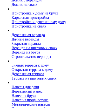
Домик с верандой
Домик на сваях
Пристройка к дому
Пристройка к дому из бруса
Каркасная пристройка
Пристройка к деревянному дому
Пристройка на сваях
Веранда к дому
Деревянная веранда
Дачные веранды
Закрытая веранда
Веранда на винтовых сваях
Веранда из бруса
Строительство веранды
Терраса к дому
Зимняя терраса к дому
Открытая терраса к дому
Деревянная терраса
Терраса на винтовых сваях
Навесы к дому
Навесы для дачи
Деревянный навес
Навес из бруса
Навес из профнастила
Металлические навесы