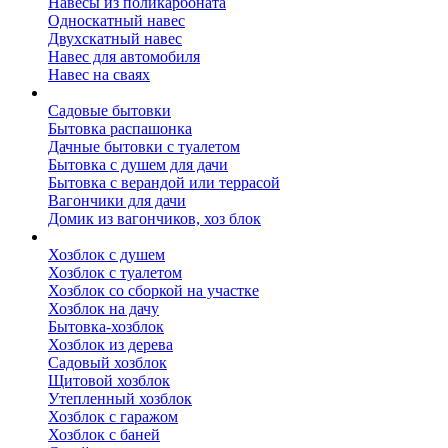
Навесы из поликарбоната
Односкатный навес
Двухскатный навес
Навес для автомобиля
Навес на сваях
Бытовки и вагончики
Садовые бытовки
Бытовка распашонка
Дачные бытовки с туалетом
Бытовка с душем для дачи
Бытовка с верандой или террасой
Вагончики для дачи
Домик из вагончиков, хоз блок
Хозблок
Хозблок с душем
Хозблок с туалетом
Хозблок со сборкой на участке
Хозблок на дачу
Бытовка-хозблок
Хозблок из дерева
Садовый хозблок
Щитовой хозблок
Утепленный хозблок
Хозблок с гаражом
Хозблок с баней