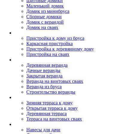
Щитовые домики
Маленький домик
Домик из минибруса
Сборные домики
Домик с верандой
Домик на сваях
Пристройка к дому
Пристройка к дому из бруса
Каркасная пристройка
Пристройка к деревянному дому
Пристройка на сваях
Веранда к дому
Деревянная веранда
Дачные веранды
Закрытая веранда
Веранда на винтовых сваях
Веранда из бруса
Строительство веранды
Терраса к дому
Зимняя терраса к дому
Открытая терраса к дому
Деревянная терраса
Терраса на винтовых сваях
Навесы к дому
Навесы для дачи