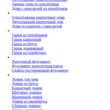
Дачные дома из пеноблоков
Дома с мансардой из пеноблоков
Дом из кирпича
Одноэтажные кирпичные дома
Двухэтажный кирпичный дом
Дома из кирпича с мансардой
Гаражи
Гараж из пеноблоков
Гараж каркасный
Гараж из бруса
Гараж деревянный
Гараж из газобетона
Фундамент для дома
Ленточный фундамент
Фундамент монолитная плита
Свайно ростверковый фундамент
Садовые дома
Домик для дачи
Домик из бруса
Каркасный домик
Щитовые домики
Маленький домик
Домик из минибруса
Сборные домики