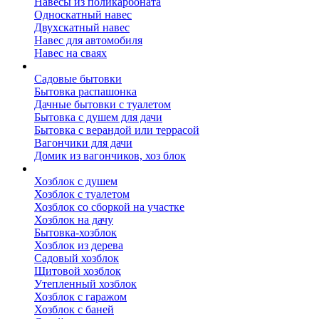
Навесы из поликарбоната
Односкатный навес
Двухскатный навес
Навес для автомобиля
Навес на сваях
Бытовки и вагончики
Садовые бытовки
Бытовка распашонка
Дачные бытовки с туалетом
Бытовка с душем для дачи
Бытовка с верандой или террасой
Вагончики для дачи
Домик из вагончиков, хоз блок
Хозблок
Хозблок с душем
Хозблок с туалетом
Хозблок со сборкой на участке
Хозблок на дачу
Бытовка-хозблок
Хозблок из дерева
Садовый хозблок
Щитовой хозблок
Утепленный хозблок
Хозблок с гаражом
Хозблок с баней