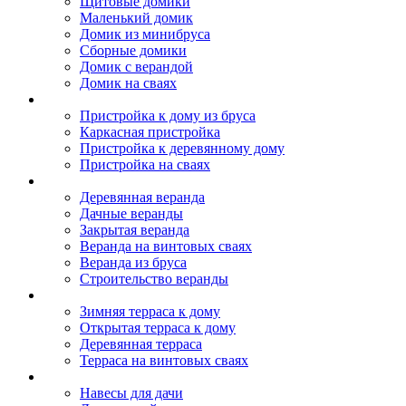
Щитовые домики
Маленький домик
Домик из минибруса
Сборные домики
Домик с верандой
Домик на сваях
Пристройка к дому
Пристройка к дому из бруса
Каркасная пристройка
Пристройка к деревянному дому
Пристройка на сваях
Веранда к дому
Деревянная веранда
Дачные веранды
Закрытая веранда
Веранда на винтовых сваях
Веранда из бруса
Строительство веранды
Терраса к дому
Зимняя терраса к дому
Открытая терраса к дому
Деревянная терраса
Терраса на винтовых сваях
Навесы к дому
Навесы для дачи