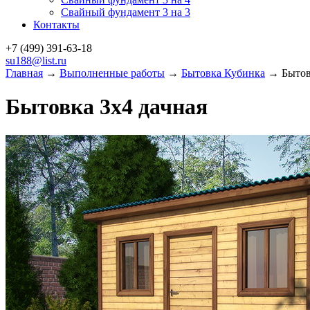
Свайный фундамент 3 на 3
Контакты
+7 (499)
391-63-18
su188@list.ru
Главная
→
Выполненные работы
→
Бытовка Кубинка
→ Бытовк
Бытовка 3х4 дачная