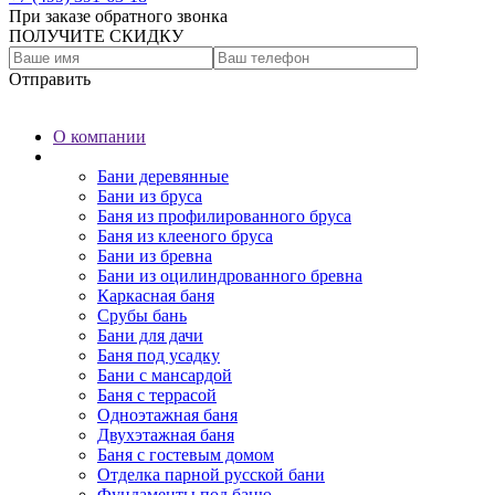
При заказе обратного звонка
ПОЛУЧИТЕ СКИДКУ
Отправить
О компании
Бани
Бани деревянные
Бани из бруса
Баня из профилированного бруса
Баня из клееного бруса
Бани из бревна
Бани из оцилиндрованного бревна
Каркасная баня
Срубы бань
Бани для дачи
Баня под усадку
Бани с мансардой
Баня с террасой
Одноэтажная баня
Двухэтажная баня
Баня с гостевым домом
Отделка парной русской бани
Фундаменты под баню