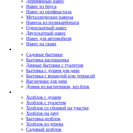
Деревянный навес
Навес из бруса
Навес из профнастила
Металлические навесы
Навесы из поликарбоната
Односкатный навес
Двухскатный навес
Навес для автомобиля
Навес на сваях
Бытовки и вагончики
Садовые бытовки
Бытовка распашонка
Дачные бытовки с туалетом
Бытовка с душем для дачи
Бытовка с верандой или террасой
Вагончики для дачи
Домик из вагончиков, хоз блок
Хозблок
Хозблок с душем
Хозблок с туалетом
Хозблок со сборкой на участке
Хозблок на дачу
Бытовка-хозблок
Хозблок из дерева
Садовый хозблок