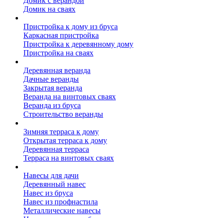
Домик с верандой
Домик на сваях
Пристройка к дому
Пристройка к дому из бруса
Каркасная пристройка
Пристройка к деревянному дому
Пристройка на сваях
Веранда к дому
Деревянная веранда
Дачные веранды
Закрытая веранда
Веранда на винтовых сваях
Веранда из бруса
Строительство веранды
Терраса к дому
Зимняя терраса к дому
Открытая терраса к дому
Деревянная терраса
Терраса на винтовых сваях
Навесы к дому
Навесы для дачи
Деревянный навес
Навес из бруса
Навес из профнастила
Металлические навесы