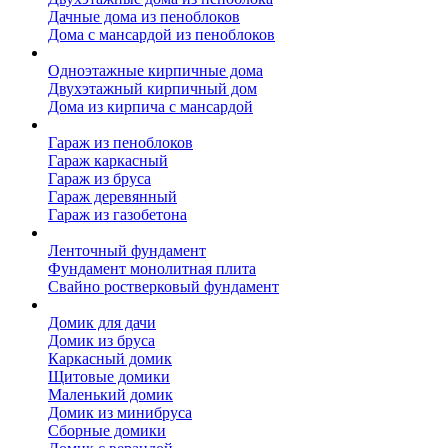
Дачные дома из пеноблоков
Дома с мансардой из пеноблоков
Дом из кирпича
Одноэтажные кирпичные дома
Двухэтажный кирпичный дом
Дома из кирпича с мансардой
Гаражи
Гараж из пеноблоков
Гараж каркасный
Гараж из бруса
Гараж деревянный
Гараж из газобетона
Фундамент для дома
Ленточный фундамент
Фундамент монолитная плита
Свайно ростверковый фундамент
Садовые дома
Домик для дачи
Домик из бруса
Каркасный домик
Щитовые домики
Маленький домик
Домик из минибруса
Сборные домики