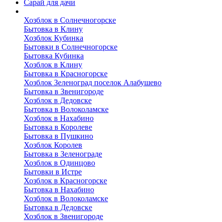
Сарай для дачи
Выполненные работы
Хозблок в Солнечногорске
Бытовка в Клину
Хозблок Кубинка
Бытовки в Солнечногорске
Бытовка Кубинка
Хозблок в Клину
Бытовка в Красногорске
Хозблок Зеленоград поселок Алабушево
Бытовка в Звенигороде
Хозблок в Дедовске
Бытовка в Волоколамске
Хозблок в Нахабино
Бытовка в Королеве
Бытовкa в Пушкино
Хозблок Королев
Бытовка в Зеленограде
Хозблок в Одинцово
Бытовки в Истре
Хозблок в Красногорске
Бытовка в Нахабино
Хозблок в Волоколамске
Бытовкa в Дедовске
Хозблок в Звенигороде