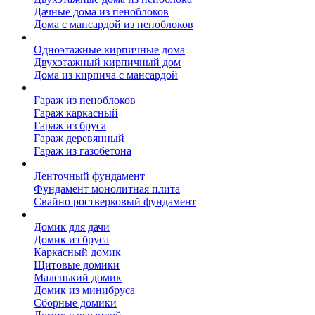
Дачные дома из пеноблоков
Дома с мансардой из пеноблоков
Дом из кирпича
Одноэтажные кирпичные дома
Двухэтажный кирпичный дом
Дома из кирпича с мансардой
Гаражи
Гараж из пеноблоков
Гараж каркасный
Гараж из бруса
Гараж деревянный
Гараж из газобетона
Фундамент для дома
Ленточный фундамент
Фундамент монолитная плита
Свайно ростверковый фундамент
Садовые дома
Домик для дачи
Домик из бруса
Каркасный домик
Щитовые домики
Маленький домик
Домик из минибруса
Сборные домики