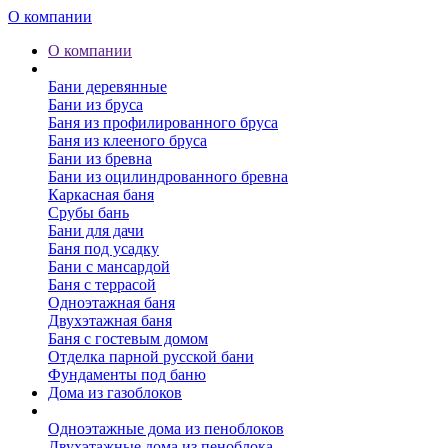
О компании
О компании
Бани
Бани деревянные
Бани из бруса
Баня из профилированного бруса
Баня из клееного бруса
Бани из бревна
Бани из оцилиндрованного бревна
Каркасная баня
Срубы бань
Бани для дачи
Баня под усадку
Бани с мансардой
Баня с террасой
Одноэтажная баня
Двухэтажная баня
Баня с гостевым домом
Отделка парной русской бани
Фундаменты под баню
Дома из газоблоков
Дома из пеноблоков
Одноэтажные дома из пеноблоков
Двухэтажные дома из пеноблока