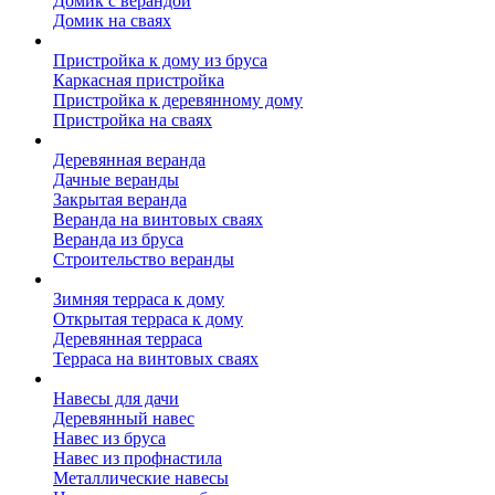
Домик с верандой
Домик на сваях
Пристройка к дому
Пристройка к дому из бруса
Каркасная пристройка
Пристройка к деревянному дому
Пристройка на сваях
Веранда к дому
Деревянная веранда
Дачные веранды
Закрытая веранда
Веранда на винтовых сваях
Веранда из бруса
Строительство веранды
Терраса к дому
Зимняя терраса к дому
Открытая терраса к дому
Деревянная терраса
Терраса на винтовых сваях
Навесы к дому
Навесы для дачи
Деревянный навес
Навес из бруса
Навес из профнастила
Металлические навесы