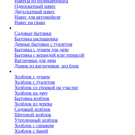
Навесы из поликарбоната
Односкатный навес
Двухскатный навес
Навес для автомобиля
Навес на сваях
Бытовки и вагончики
Садовые бытовки
Бытовка распашонка
Дачные бытовки с туалетом
Бытовка с душем для дачи
Бытовка с верандой или террасой
Вагончики для дачи
Домик из вагончиков, хоз блок
Хозблок
Хозблок с душем
Хозблок с туалетом
Хозблок со сборкой на участке
Хозблок на дачу
Бытовка-хозблок
Хозблок из дерева
Садовый хозблок
Щитовой хозблок
Утепленный хозблок
Хозблок с гаражом
Хозблок с баней