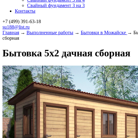
Свайный фундамент 3 на 3
Контакты
+7 (499)
391-63-18
su188@list.ru
Главная
→
Выполненные работы
→
Бытовки в Можайске
→ Бы
сборная
Бытовка 5х2 дачная сборная