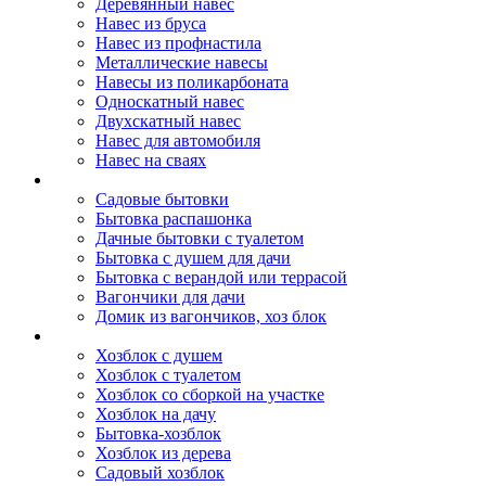
Деревянный навес
Навес из бруса
Навес из профнастила
Металлические навесы
Навесы из поликарбоната
Односкатный навес
Двухскатный навес
Навес для автомобиля
Навес на сваях
Бытовки и вагончики
Садовые бытовки
Бытовка распашонка
Дачные бытовки с туалетом
Бытовка с душем для дачи
Бытовка с верандой или террасой
Вагончики для дачи
Домик из вагончиков, хоз блок
Хозблок
Хозблок с душем
Хозблок с туалетом
Хозблок со сборкой на участке
Хозблок на дачу
Бытовка-хозблок
Хозблок из дерева
Садовый хозблок