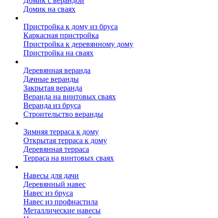
Домик с верандой
Домик на сваях
Пристройка к дому
Пристройка к дому из бруса
Каркасная пристройка
Пристройка к деревянному дому
Пристройка на сваях
Веранда к дому
Деревянная веранда
Дачные веранды
Закрытая веранда
Веранда на винтовых сваях
Веранда из бруса
Строительство веранды
Терраса к дому
Зимняя терраса к дому
Открытая терраса к дому
Деревянная терраса
Терраса на винтовых сваях
Навесы к дому
Навесы для дачи
Деревянный навес
Навес из бруса
Навес из профнастила
Металлические навесы