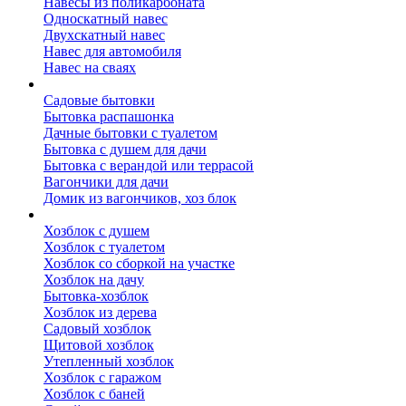
Навесы из поликарбоната
Односкатный навес
Двухскатный навес
Навес для автомобиля
Навес на сваях
Бытовки и вагончики
Садовые бытовки
Бытовка распашонка
Дачные бытовки с туалетом
Бытовка с душем для дачи
Бытовка с верандой или террасой
Вагончики для дачи
Домик из вагончиков, хоз блок
Хозблок
Хозблок с душем
Хозблок с туалетом
Хозблок со сборкой на участке
Хозблок на дачу
Бытовка-хозблок
Хозблок из дерева
Садовый хозблок
Щитовой хозблок
Утепленный хозблок
Хозблок с гаражом
Хозблок с баней