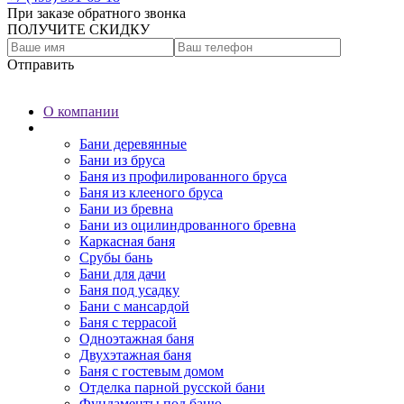
При заказе обратного звонка
ПОЛУЧИТЕ СКИДКУ
Отправить
О компании
Бани
Бани деревянные
Бани из бруса
Баня из профилированного бруса
Баня из клееного бруса
Бани из бревна
Бани из оцилиндрованного бревна
Каркасная баня
Срубы бань
Бани для дачи
Баня под усадку
Бани с мансардой
Баня с террасой
Одноэтажная баня
Двухэтажная баня
Баня с гостевым домом
Отделка парной русской бани
Фундаменты под баню