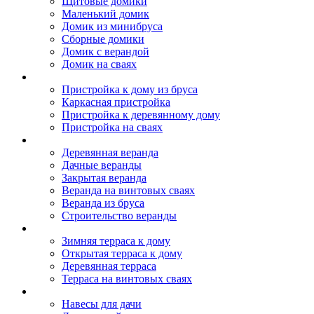
Щитовые домики
Маленький домик
Домик из минибруса
Сборные домики
Домик с верандой
Домик на сваях
Пристройка к дому
Пристройка к дому из бруса
Каркасная пристройка
Пристройка к деревянному дому
Пристройка на сваях
Веранда к дому
Деревянная веранда
Дачные веранды
Закрытая веранда
Веранда на винтовых сваях
Веранда из бруса
Строительство веранды
Терраса к дому
Зимняя терраса к дому
Открытая терраса к дому
Деревянная терраса
Терраса на винтовых сваях
Навесы к дому
Навесы для дачи