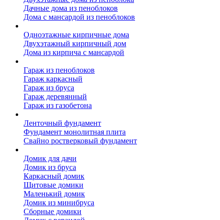
Дачные дома из пеноблоков
Дома с мансардой из пеноблоков
Дом из кирпича
Одноэтажные кирпичные дома
Двухэтажный кирпичный дом
Дома из кирпича с мансардой
Гаражи
Гараж из пеноблоков
Гараж каркасный
Гараж из бруса
Гараж деревянный
Гараж из газобетона
Фундамент для дома
Ленточный фундамент
Фундамент монолитная плита
Свайно ростверковый фундамент
Садовые дома
Домик для дачи
Домик из бруса
Каркасный домик
Щитовые домики
Маленький домик
Домик из минибруса
Сборные домики