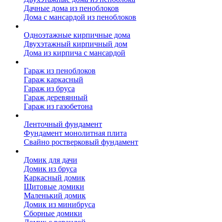
Дачные дома из пеноблоков
Дома с мансардой из пеноблоков
Дом из кирпича
Одноэтажные кирпичные дома
Двухэтажный кирпичный дом
Дома из кирпича с мансардой
Гаражи
Гараж из пеноблоков
Гараж каркасный
Гараж из бруса
Гараж деревянный
Гараж из газобетона
Фундамент для дома
Ленточный фундамент
Фундамент монолитная плита
Свайно ростверковый фундамент
Садовые дома
Домик для дачи
Домик из бруса
Каркасный домик
Щитовые домики
Маленький домик
Домик из минибруса
Сборные домики