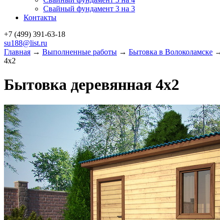
Свайный фундамент 3 на 3
Контакты
+7 (499)
391-63-18
su188@list.ru
Главная
→
Выполненные работы
→
Бытовка в Волоколамске
→
4х2
Бытовка деревянная 4х2