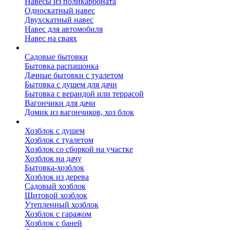
Навесы из поликарбоната
Односкатный навес
Двухскатный навес
Навес для автомобиля
Навес на сваях
Бытовки и вагончики
Садовые бытовки
Бытовка распашонка
Дачные бытовки с туалетом
Бытовка с душем для дачи
Бытовка с верандой или террасой
Вагончики для дачи
Домик из вагончиков, хоз блок
Хозблок
Хозблок с душем
Хозблок с туалетом
Хозблок со сборкой на участке
Хозблок на дачу
Бытовка-хозблок
Хозблок из дерева
Садовый хозблок
Щитовой хозблок
Утепленный хозблок
Хозблок с гаражом
Хозблок с баней