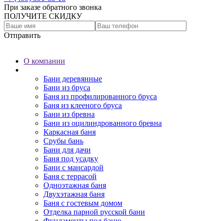
При заказе обратного звонка
ПОЛУЧИТЕ СКИДКУ
Отправить
О компании
Бани
Бани деревянные
Бани из бруса
Баня из профилированного бруса
Баня из клееного бруса
Бани из бревна
Бани из оцилиндрованного бревна
Каркасная баня
Срубы бань
Бани для дачи
Баня под усадку
Бани с мансардой
Баня с террасой
Одноэтажная баня
Двухэтажная баня
Баня с гостевым домом
Отделка парной русской бани
Фундаменты под баню