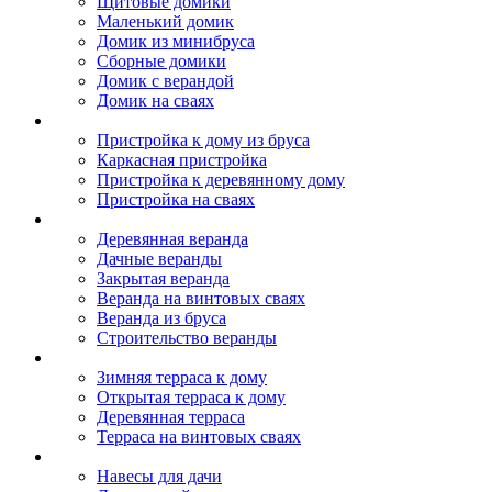
Щитовые домики
Маленький домик
Домик из минибруса
Сборные домики
Домик с верандой
Домик на сваях
Пристройка к дому
Пристройка к дому из бруса
Каркасная пристройка
Пристройка к деревянному дому
Пристройка на сваях
Веранда к дому
Деревянная веранда
Дачные веранды
Закрытая веранда
Веранда на винтовых сваях
Веранда из бруса
Строительство веранды
Терраса к дому
Зимняя терраса к дому
Открытая терраса к дому
Деревянная терраса
Терраса на винтовых сваях
Навесы к дому
Навесы для дачи