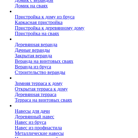
Домик с верандой
Домик на сваях
Пристройка к дому
Пристройка к дому из бруса
Каркасная пристройка
Пристройка к деревянному дому
Пристройка на сваях
Веранда к дому
Деревянная веранда
Дачные веранды
Закрытая веранда
Веранда на винтовых сваях
Веранда из бруса
Строительство веранды
Терраса к дому
Зимняя терраса к дому
Открытая терраса к дому
Деревянная терраса
Терраса на винтовых сваях
Навесы к дому
Навесы для дачи
Деревянный навес
Навес из бруса
Навес из профнастила
Металлические навесы