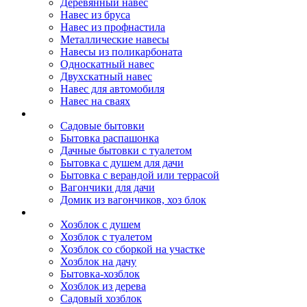
Деревянный навес
Навес из бруса
Навес из профнастила
Металлические навесы
Навесы из поликарбоната
Односкатный навес
Двухскатный навес
Навес для автомобиля
Навес на сваях
Бытовки и вагончики
Садовые бытовки
Бытовка распашонка
Дачные бытовки с туалетом
Бытовка с душем для дачи
Бытовка с верандой или террасой
Вагончики для дачи
Домик из вагончиков, хоз блок
Хозблок
Хозблок с душем
Хозблок с туалетом
Хозблок со сборкой на участке
Хозблок на дачу
Бытовка-хозблок
Хозблок из дерева
Садовый хозблок