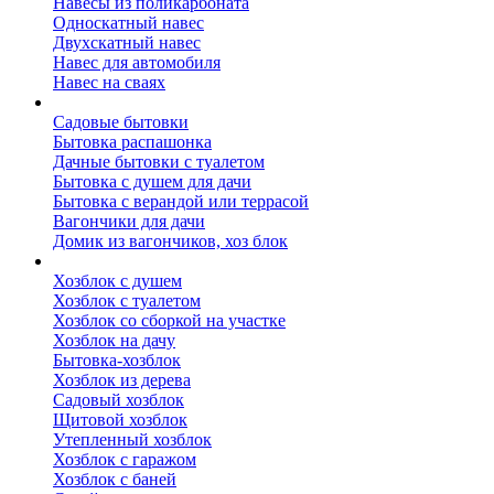
Навесы из поликарбоната
Односкатный навес
Двухскатный навес
Навес для автомобиля
Навес на сваях
Бытовки и вагончики
Садовые бытовки
Бытовка распашонка
Дачные бытовки с туалетом
Бытовка с душем для дачи
Бытовка с верандой или террасой
Вагончики для дачи
Домик из вагончиков, хоз блок
Хозблок
Хозблок с душем
Хозблок с туалетом
Хозблок со сборкой на участке
Хозблок на дачу
Бытовка-хозблок
Хозблок из дерева
Садовый хозблок
Щитовой хозблок
Утепленный хозблок
Хозблок с гаражом
Хозблок с баней