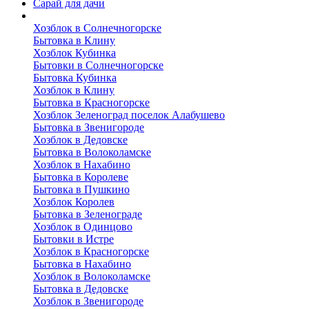
Сарай для дачи
Выполненные работы
Хозблок в Солнечногорске
Бытовка в Клину
Хозблок Кубинка
Бытовки в Солнечногорске
Бытовка Кубинка
Хозблок в Клину
Бытовка в Красногорске
Хозблок Зеленоград поселок Алабушево
Бытовка в Звенигороде
Хозблок в Дедовске
Бытовка в Волоколамске
Хозблок в Нахабино
Бытовка в Королеве
Бытовкa в Пушкино
Хозблок Королев
Бытовка в Зеленограде
Хозблок в Одинцово
Бытовки в Истре
Хозблок в Красногорске
Бытовка в Нахабино
Хозблок в Волоколамске
Бытовкa в Дедовске
Хозблок в Звенигороде