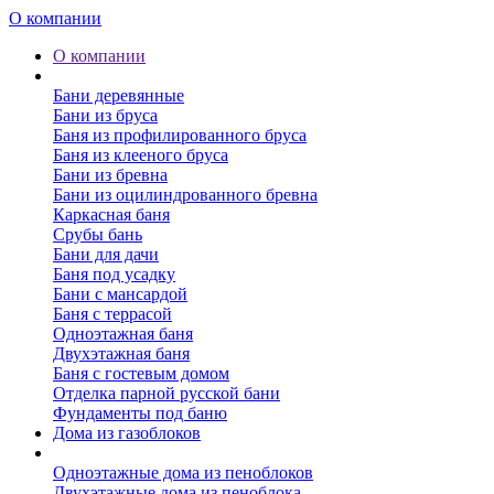
О компании
О компании
Бани
Бани деревянные
Бани из бруса
Баня из профилированного бруса
Баня из клееного бруса
Бани из бревна
Бани из оцилиндрованного бревна
Каркасная баня
Срубы бань
Бани для дачи
Баня под усадку
Бани с мансардой
Баня с террасой
Одноэтажная баня
Двухэтажная баня
Баня с гостевым домом
Отделка парной русской бани
Фундаменты под баню
Дома из газоблоков
Дома из пеноблоков
Одноэтажные дома из пеноблоков
Двухэтажные дома из пеноблока