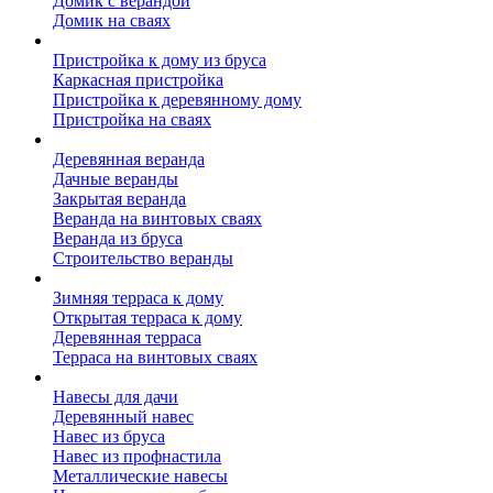
Домик с верандой
Домик на сваях
Пристройка к дому
Пристройка к дому из бруса
Каркасная пристройка
Пристройка к деревянному дому
Пристройка на сваях
Веранда к дому
Деревянная веранда
Дачные веранды
Закрытая веранда
Веранда на винтовых сваях
Веранда из бруса
Строительство веранды
Терраса к дому
Зимняя терраса к дому
Открытая терраса к дому
Деревянная терраса
Терраса на винтовых сваях
Навесы к дому
Навесы для дачи
Деревянный навес
Навес из бруса
Навес из профнастила
Металлические навесы