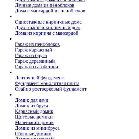
Дачные дома из пеноблоков
Дома с мансардой из пеноблоков
Дом из кирпича
Одноэтажные кирпичные дома
Двухэтажный кирпичный дом
Дома из кирпича с мансардой
Гаражи
Гараж из пеноблоков
Гараж каркасный
Гараж из бруса
Гараж деревянный
Гараж из газобетона
Фундамент для дома
Ленточный фундамент
Фундамент монолитная плита
Свайно ростверковый фундамент
Садовые дома
Домик для дачи
Домик из бруса
Каркасный домик
Щитовые домики
Маленький домик
Домик из минибруса
Сборные домики