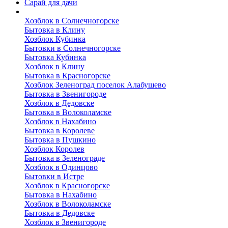
Сарай для дачи
Выполненные работы
Хозблок в Солнечногорске
Бытовка в Клину
Хозблок Кубинка
Бытовки в Солнечногорске
Бытовка Кубинка
Хозблок в Клину
Бытовка в Красногорске
Хозблок Зеленоград поселок Алабушево
Бытовка в Звенигороде
Хозблок в Дедовске
Бытовка в Волоколамске
Хозблок в Нахабино
Бытовка в Королеве
Бытовкa в Пушкино
Хозблок Королев
Бытовка в Зеленограде
Хозблок в Одинцово
Бытовки в Истре
Хозблок в Красногорске
Бытовка в Нахабино
Хозблок в Волоколамске
Бытовкa в Дедовске
Хозблок в Звенигороде