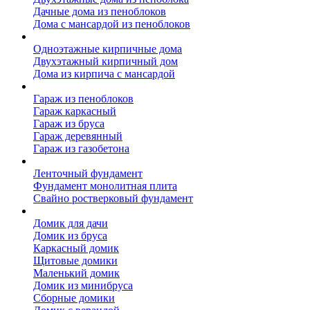
Дачные дома из пеноблоков
Дома с мансардой из пеноблоков
Дом из кирпича
Одноэтажные кирпичные дома
Двухэтажный кирпичный дом
Дома из кирпича с мансардой
Гаражи
Гараж из пеноблоков
Гараж каркасный
Гараж из бруса
Гараж деревянный
Гараж из газобетона
Фундамент для дома
Ленточный фундамент
Фундамент монолитная плита
Свайно ростверковый фундамент
Садовые дома
Домик для дачи
Домик из бруса
Каркасный домик
Щитовые домики
Маленький домик
Домик из минибруса
Сборные домики