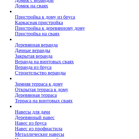
Домик с верандой
Домик на сваях
Пристройка к дому
Пристройка к дому из бруса
Каркасная пристройка
Пристройка к деревянному дому
Пристройка на сваях
Веранда к дому
Деревянная веранда
Дачные веранды
Закрытая веранда
Веранда на винтовых сваях
Веранда из бруса
Строительство веранды
Терраса к дому
Зимняя терраса к дому
Открытая терраса к дому
Деревянная терраса
Терраса на винтовых сваях
Навесы к дому
Навесы для дачи
Деревянный навес
Навес из бруса
Навес из профнастила
Металлические навесы