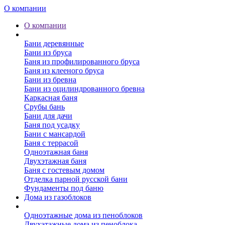
О компании
О компании
Бани
Бани деревянные
Бани из бруса
Баня из профилированного бруса
Баня из клееного бруса
Бани из бревна
Бани из оцилиндрованного бревна
Каркасная баня
Срубы бань
Бани для дачи
Баня под усадку
Бани с мансардой
Баня с террасой
Одноэтажная баня
Двухэтажная баня
Баня с гостевым домом
Отделка парной русской бани
Фундаменты под баню
Дома из газоблоков
Дома из пеноблоков
Одноэтажные дома из пеноблоков
Двухэтажные дома из пеноблока