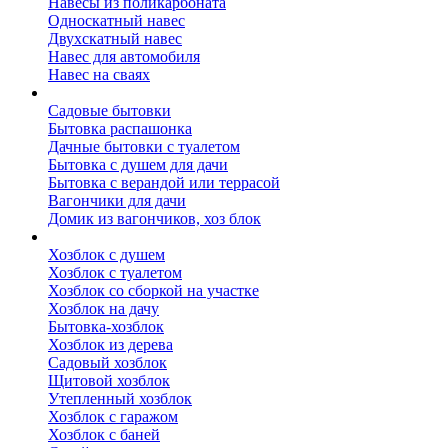
Навесы из поликарбоната
Односкатный навес
Двухскатный навес
Навес для автомобиля
Навес на сваях
Бытовки и вагончики
Садовые бытовки
Бытовка распашонка
Дачные бытовки с туалетом
Бытовка с душем для дачи
Бытовка с верандой или террасой
Вагончики для дачи
Домик из вагончиков, хоз блок
Хозблок
Хозблок с душем
Хозблок с туалетом
Хозблок со сборкой на участке
Хозблок на дачу
Бытовка-хозблок
Хозблок из дерева
Садовый хозблок
Щитовой хозблок
Утепленный хозблок
Хозблок с гаражом
Хозблок с баней