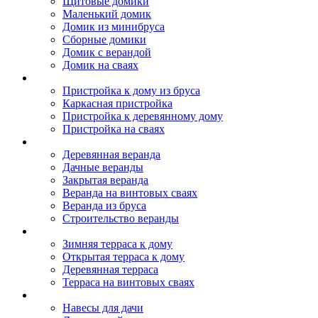
Щитовые домики
Маленький домик
Домик из минибруса
Сборные домики
Домик с верандой
Домик на сваях
Пристройка к дому
Пристройка к дому из бруса
Каркасная пристройка
Пристройка к деревянному дому
Пристройка на сваях
Веранда к дому
Деревянная веранда
Дачные веранды
Закрытая веранда
Веранда на винтовых сваях
Веранда из бруса
Строительство веранды
Терраса к дому
Зимняя терраса к дому
Открытая терраса к дому
Деревянная терраса
Терраса на винтовых сваях
Навесы к дому
Навесы для дачи