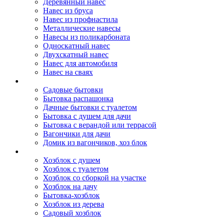
Деревянный навес
Навес из бруса
Навес из профнастила
Металлические навесы
Навесы из поликарбоната
Односкатный навес
Двухскатный навес
Навес для автомобиля
Навес на сваях
Бытовки и вагончики
Садовые бытовки
Бытовка распашонка
Дачные бытовки с туалетом
Бытовка с душем для дачи
Бытовка с верандой или террасой
Вагончики для дачи
Домик из вагончиков, хоз блок
Хозблок
Хозблок с душем
Хозблок с туалетом
Хозблок со сборкой на участке
Хозблок на дачу
Бытовка-хозблок
Хозблок из дерева
Садовый хозблок