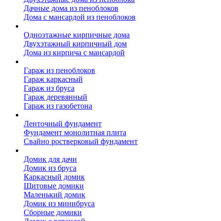
Дачные дома из пеноблоков
Дома с мансардой из пеноблоков
Дом из кирпича
Одноэтажные кирпичные дома
Двухэтажный кирпичный дом
Дома из кирпича с мансардой
Гаражи
Гараж из пеноблоков
Гараж каркасный
Гараж из бруса
Гараж деревянный
Гараж из газобетона
Фундамент для дома
Ленточный фундамент
Фундамент монолитная плита
Свайно ростверковый фундамент
Садовые дома
Домик для дачи
Домик из бруса
Каркасный домик
Щитовые домики
Маленький домик
Домик из минибруса
Сборные домики