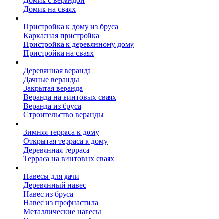
Домик с верандой
Домик на сваях
Пристройка к дому
Пристройка к дому из бруса
Каркасная пристройка
Пристройка к деревянному дому
Пристройка на сваях
Веранда к дому
Деревянная веранда
Дачные веранды
Закрытая веранда
Веранда на винтовых сваях
Веранда из бруса
Строительство веранды
Терраса к дому
Зимняя терраса к дому
Открытая терраса к дому
Деревянная терраса
Терраса на винтовых сваях
Навесы к дому
Навесы для дачи
Деревянный навес
Навес из бруса
Навес из профнастила
Металлические навесы