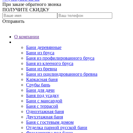
При заказе обратного звонка
ПОЛУЧИТЕ СКИДКУ
Отправить
О компании
Бани
Бани деревянные
Бани из бруса
Баня из профилированного бруса
Баня из клееного бруса
Бани из бревна
Бани из оцилиндрованного бревна
Каркасная баня
Срубы бань
Бани для дачи
Баня под усадку
Бани с мансардой
Баня с террасой
Одноэтажная баня
Двухэтажная баня
Баня с гостевым домом
Отделка парной русской бани
Фундаменты под баню