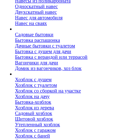
Навесы из поликарбоната
Односкатный навес
Двухскатный навес
Навес для автомобиля
Навес на сваях
Бытовки и вагончики
Садовые бытовки
Бытовка распашонка
Дачные бытовки с туалетом
Бытовка с душем для дачи
Бытовка с верандой или террасой
Вагончики для дачи
Домик из вагончиков, хоз блок
Хозблок
Хозблок с душем
Хозблок с туалетом
Хозблок со сборкой на участке
Хозблок на дачу
Бытовка-хозблок
Хозблок из дерева
Садовый хозблок
Щитовой хозблок
Утепленный хозблок
Хозблок с гаражом
Хозблок с баней