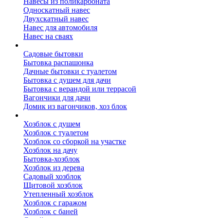
Навесы из поликарбоната
Односкатный навес
Двухскатный навес
Навес для автомобиля
Навес на сваях
Бытовки и вагончики
Садовые бытовки
Бытовка распашонка
Дачные бытовки с туалетом
Бытовка с душем для дачи
Бытовка с верандой или террасой
Вагончики для дачи
Домик из вагончиков, хоз блок
Хозблок
Хозблок с душем
Хозблок с туалетом
Хозблок со сборкой на участке
Хозблок на дачу
Бытовка-хозблок
Хозблок из дерева
Садовый хозблок
Щитовой хозблок
Утепленный хозблок
Хозблок с гаражом
Хозблок с баней