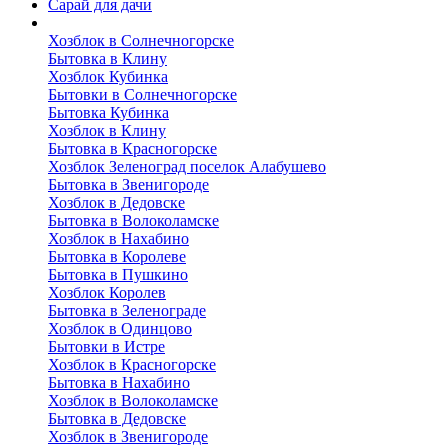
Сарай для дачи
Выполненные работы
Хозблок в Солнечногорске
Бытовка в Клину
Хозблок Кубинка
Бытовки в Солнечногорске
Бытовка Кубинка
Хозблок в Клину
Бытовка в Красногорске
Хозблок Зеленоград поселок Алабушево
Бытовка в Звенигороде
Хозблок в Дедовске
Бытовка в Волоколамске
Хозблок в Нахабино
Бытовка в Королеве
Бытовкa в Пушкино
Хозблок Королев
Бытовка в Зеленограде
Хозблок в Одинцово
Бытовки в Истре
Хозблок в Красногорске
Бытовка в Нахабино
Хозблок в Волоколамске
Бытовкa в Дедовске
Хозблок в Звенигороде