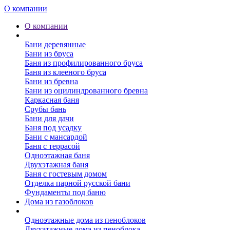
О компании
О компании
Бани
Бани деревянные
Бани из бруса
Баня из профилированного бруса
Баня из клееного бруса
Бани из бревна
Бани из оцилиндрованного бревна
Каркасная баня
Срубы бань
Бани для дачи
Баня под усадку
Бани с мансардой
Баня с террасой
Одноэтажная баня
Двухэтажная баня
Баня с гостевым домом
Отделка парной русской бани
Фундаменты под баню
Дома из газоблоков
Дома из пеноблоков
Одноэтажные дома из пеноблоков
Двухэтажные дома из пеноблока