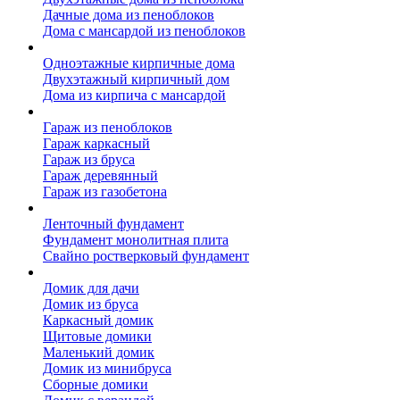
Дачные дома из пеноблоков
Дома с мансардой из пеноблоков
Дом из кирпича
Одноэтажные кирпичные дома
Двухэтажный кирпичный дом
Дома из кирпича с мансардой
Гаражи
Гараж из пеноблоков
Гараж каркасный
Гараж из бруса
Гараж деревянный
Гараж из газобетона
Фундамент для дома
Ленточный фундамент
Фундамент монолитная плита
Свайно ростверковый фундамент
Садовые дома
Домик для дачи
Домик из бруса
Каркасный домик
Щитовые домики
Маленький домик
Домик из минибруса
Сборные домики