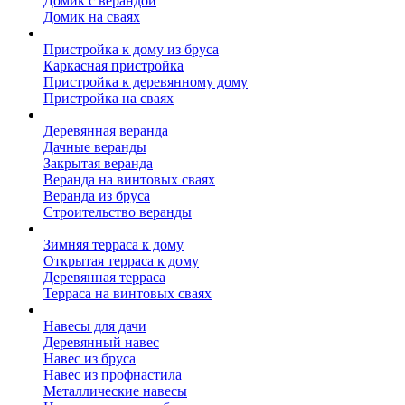
Домик с верандой
Домик на сваях
Пристройка к дому
Пристройка к дому из бруса
Каркасная пристройка
Пристройка к деревянному дому
Пристройка на сваях
Веранда к дому
Деревянная веранда
Дачные веранды
Закрытая веранда
Веранда на винтовых сваях
Веранда из бруса
Строительство веранды
Терраса к дому
Зимняя терраса к дому
Открытая терраса к дому
Деревянная терраса
Терраса на винтовых сваях
Навесы к дому
Навесы для дачи
Деревянный навес
Навес из бруса
Навес из профнастила
Металлические навесы