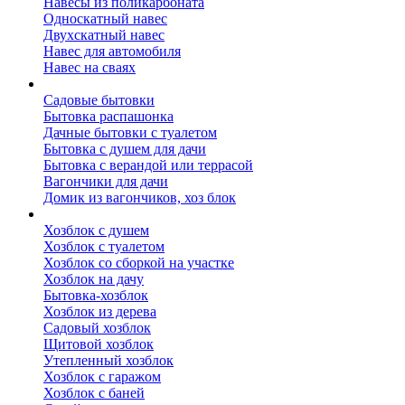
Навесы из поликарбоната
Односкатный навес
Двухскатный навес
Навес для автомобиля
Навес на сваях
Бытовки и вагончики
Садовые бытовки
Бытовка распашонка
Дачные бытовки с туалетом
Бытовка с душем для дачи
Бытовка с верандой или террасой
Вагончики для дачи
Домик из вагончиков, хоз блок
Хозблок
Хозблок с душем
Хозблок с туалетом
Хозблок со сборкой на участке
Хозблок на дачу
Бытовка-хозблок
Хозблок из дерева
Садовый хозблок
Щитовой хозблок
Утепленный хозблок
Хозблок с гаражом
Хозблок с баней