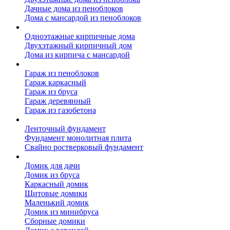
Дачные дома из пеноблоков
Дома с мансардой из пеноблоков
Дом из кирпича
Одноэтажные кирпичные дома
Двухэтажный кирпичный дом
Дома из кирпича с мансардой
Гаражи
Гараж из пеноблоков
Гараж каркасный
Гараж из бруса
Гараж деревянный
Гараж из газобетона
Фундамент для дома
Ленточный фундамент
Фундамент монолитная плита
Свайно ростверковый фундамент
Садовые дома
Домик для дачи
Домик из бруса
Каркасный домик
Щитовые домики
Маленький домик
Домик из минибруса
Сборные домики