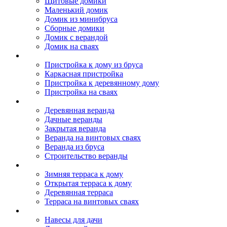
Щитовые домики
Маленький домик
Домик из минибруса
Сборные домики
Домик с верандой
Домик на сваях
Пристройка к дому
Пристройка к дому из бруса
Каркасная пристройка
Пристройка к деревянному дому
Пристройка на сваях
Веранда к дому
Деревянная веранда
Дачные веранды
Закрытая веранда
Веранда на винтовых сваях
Веранда из бруса
Строительство веранды
Терраса к дому
Зимняя терраса к дому
Открытая терраса к дому
Деревянная терраса
Терраса на винтовых сваях
Навесы к дому
Навесы для дачи