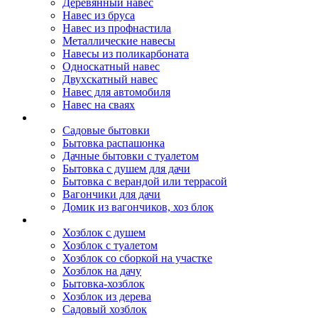
Деревянный навес
Навес из бруса
Навес из профнастила
Металлические навесы
Навесы из поликарбоната
Односкатный навес
Двухскатный навес
Навес для автомобиля
Навес на сваях
Бытовки и вагончики
Садовые бытовки
Бытовка распашонка
Дачные бытовки с туалетом
Бытовка с душем для дачи
Бытовка с верандой или террасой
Вагончики для дачи
Домик из вагончиков, хоз блок
Хозблок
Хозблок с душем
Хозблок с туалетом
Хозблок со сборкой на участке
Хозблок на дачу
Бытовка-хозблок
Хозблок из дерева
Садовый хозблок