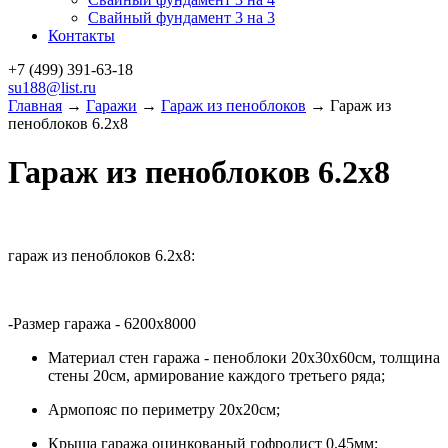
Свайный фундамент 3 на 3
Контакты
+7 (499)
391-63-18
su188@list.ru
Главная
→
Гаражи
→
Гараж из пеноблоков
→ Гараж из
пеноблоков 6.2х8
Гараж из пеноблоков 6.2х8
г
араж из пеноблоков 6.2х8:
-Размер гаража - 6200х8000
Материал стен гаража - пеноблоки 20х30х60см, толщина
стены 20см, армирование каждого третьего ряда;
Армопояс по периметру 20х20см;
Крыша гаража оцинкованый гофролист 0.45мм;