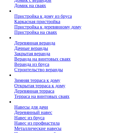
Домик с верандой
Домик на сваях
Пристройка к дому
Пристройка к дому из бруса
Каркасная пристройка
Пристройка к деревянному дому
Пристройка на сваях
Веранда к дому
Деревянная веранда
Дачные веранды
Закрытая веранда
Веранда на винтовых сваях
Веранда из бруса
Строительство веранды
Терраса к дому
Зимняя терраса к дому
Открытая терраса к дому
Деревянная терраса
Терраса на винтовых сваях
Навесы к дому
Навесы для дачи
Деревянный навес
Навес из бруса
Навес из профнастила
Металлические навесы