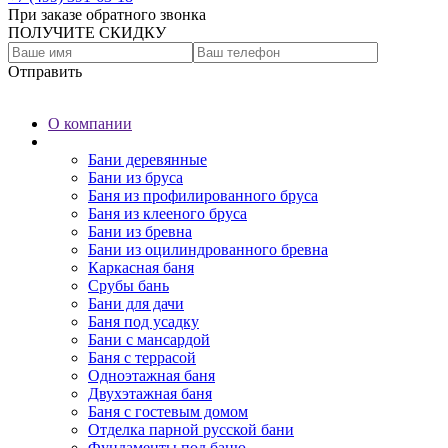
При заказе обратного звонка
ПОЛУЧИТЕ СКИДКУ
Отправить
О компании
Бани
Бани деревянные
Бани из бруса
Баня из профилированного бруса
Баня из клееного бруса
Бани из бревна
Бани из оцилиндрованного бревна
Каркасная баня
Срубы бань
Бани для дачи
Баня под усадку
Бани с мансардой
Баня с террасой
Одноэтажная баня
Двухэтажная баня
Баня с гостевым домом
Отделка парной русской бани
Фундаменты под баню