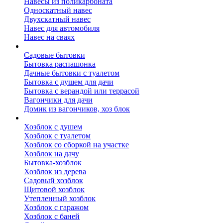
Навесы из поликарбоната
Односкатный навес
Двухскатный навес
Навес для автомобиля
Навес на сваях
Бытовки и вагончики
Садовые бытовки
Бытовка распашонка
Дачные бытовки с туалетом
Бытовка с душем для дачи
Бытовка с верандой или террасой
Вагончики для дачи
Домик из вагончиков, хоз блок
Хозблок
Хозблок с душем
Хозблок с туалетом
Хозблок со сборкой на участке
Хозблок на дачу
Бытовка-хозблок
Хозблок из дерева
Садовый хозблок
Щитовой хозблок
Утепленный хозблок
Хозблок с гаражом
Хозблок с баней