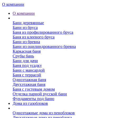
О компании
О компании
Бани
Бани деревянные
Бани из бруса
Баня из профилированного бруса
Баня из клееного бруса
Бани из бревна
Бани из оцилиндрованного бревна
Каркасная баня
Срубы бань
Бани для дачи
Баня под усадку
Бани с мансардой
Баня с террасой
Одноэтажная баня
Двухэтажная баня
Баня с гостевым домом
Отделка парной русской бани
Фундаменты под баню
Дома из газоблоков
Дома из пеноблоков
Одноэтажные дома из пеноблоков
Двухэтажные дома из пеноблока