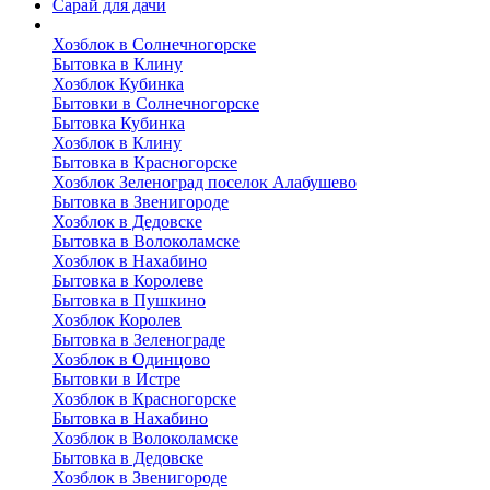
Сарай для дачи
Выполненные работы
Хозблок в Солнечногорске
Бытовка в Клину
Хозблок Кубинка
Бытовки в Солнечногорске
Бытовка Кубинка
Хозблок в Клину
Бытовка в Красногорске
Хозблок Зеленоград поселок Алабушево
Бытовка в Звенигороде
Хозблок в Дедовске
Бытовка в Волоколамске
Хозблок в Нахабино
Бытовка в Королеве
Бытовкa в Пушкино
Хозблок Королев
Бытовка в Зеленограде
Хозблок в Одинцово
Бытовки в Истре
Хозблок в Красногорске
Бытовка в Нахабино
Хозблок в Волоколамске
Бытовкa в Дедовске
Хозблок в Звенигороде