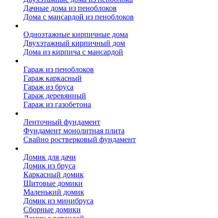
Дачные дома из пеноблоков
Дома с мансардой из пеноблоков
Дом из кирпича
Одноэтажные кирпичные дома
Двухэтажный кирпичный дом
Дома из кирпича с мансардой
Гаражи
Гараж из пеноблоков
Гараж каркасный
Гараж из бруса
Гараж деревянный
Гараж из газобетона
Фундамент для дома
Ленточный фундамент
Фундамент монолитная плита
Свайно ростверковый фундамент
Садовые дома
Домик для дачи
Домик из бруса
Каркасный домик
Щитовые домики
Маленький домик
Домик из минибруса
Сборные домики