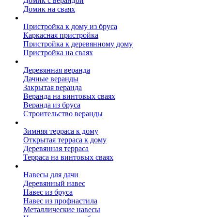
Домик с верандой
Домик на сваях
Пристройка к дому
Пристройка к дому из бруса
Каркасная пристройка
Пристройка к деревянному дому
Пристройка на сваях
Веранда к дому
Деревянная веранда
Дачные веранды
Закрытая веранда
Веранда на винтовых сваях
Веранда из бруса
Строительство веранды
Терраса к дому
Зимняя терраса к дому
Открытая терраса к дому
Деревянная терраса
Терраса на винтовых сваях
Навесы к дому
Навесы для дачи
Деревянный навес
Навес из бруса
Навес из профнастила
Металлические навесы