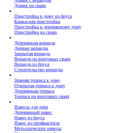
Домик с верандой
Домик на сваях
Пристройка к дому
Пристройка к дому из бруса
Каркасная пристройка
Пристройка к деревянному дому
Пристройка на сваях
Веранда к дому
Деревянная веранда
Дачные веранды
Закрытая веранда
Веранда на винтовых сваях
Веранда из бруса
Строительство веранды
Терраса к дому
Зимняя терраса к дому
Открытая терраса к дому
Деревянная терраса
Терраса на винтовых сваях
Навесы к дому
Навесы для дачи
Деревянный навес
Навес из бруса
Навес из профнастила
Металлические навесы