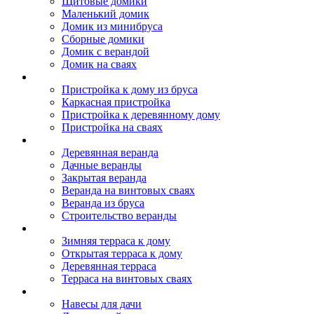
Щитовые домики
Маленький домик
Домик из минибруса
Сборные домики
Домик с верандой
Домик на сваях
Пристройка к дому
Пристройка к дому из бруса
Каркасная пристройка
Пристройка к деревянному дому
Пристройка на сваях
Веранда к дому
Деревянная веранда
Дачные веранды
Закрытая веранда
Веранда на винтовых сваях
Веранда из бруса
Строительство веранды
Терраса к дому
Зимняя терраса к дому
Открытая терраса к дому
Деревянная терраса
Терраса на винтовых сваях
Навесы к дому
Навесы для дачи