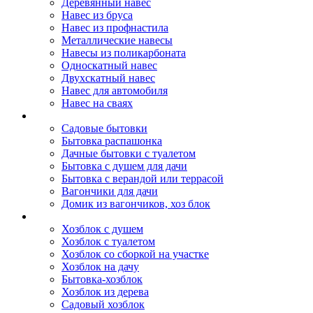
Деревянный навес
Навес из бруса
Навес из профнастила
Металлические навесы
Навесы из поликарбоната
Односкатный навес
Двухскатный навес
Навес для автомобиля
Навес на сваях
Бытовки и вагончики
Садовые бытовки
Бытовка распашонка
Дачные бытовки с туалетом
Бытовка с душем для дачи
Бытовка с верандой или террасой
Вагончики для дачи
Домик из вагончиков, хоз блок
Хозблок
Хозблок с душем
Хозблок с туалетом
Хозблок со сборкой на участке
Хозблок на дачу
Бытовка-хозблок
Хозблок из дерева
Садовый хозблок