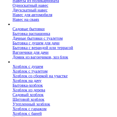
Навесы из поликарбоната
Односкатный навес
Двухскатный навес
Навес для автомобиля
Навес на сваях
Бытовки и вагончики
Садовые бытовки
Бытовка распашонка
Дачные бытовки с туалетом
Бытовка с душем для дачи
Бытовка с верандой или террасой
Вагончики для дачи
Домик из вагончиков, хоз блок
Хозблок
Хозблок с душем
Хозблок с туалетом
Хозблок со сборкой на участке
Хозблок на дачу
Бытовка-хозблок
Хозблок из дерева
Садовый хозблок
Щитовой хозблок
Утепленный хозблок
Хозблок с гаражом
Хозблок с баней