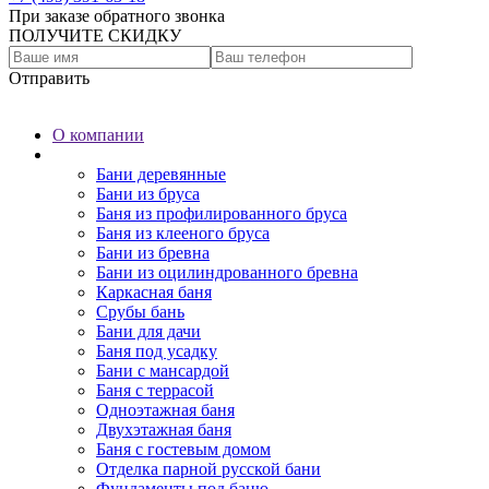
При заказе обратного звонка
ПОЛУЧИТЕ СКИДКУ
Отправить
О компании
Бани
Бани деревянные
Бани из бруса
Баня из профилированного бруса
Баня из клееного бруса
Бани из бревна
Бани из оцилиндрованного бревна
Каркасная баня
Срубы бань
Бани для дачи
Баня под усадку
Бани с мансардой
Баня с террасой
Одноэтажная баня
Двухэтажная баня
Баня с гостевым домом
Отделка парной русской бани
Фундаменты под баню