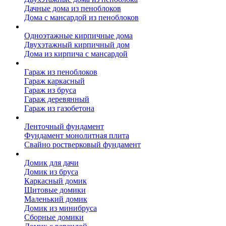
Дачные дома из пеноблоков
Дома с мансардой из пеноблоков
Дом из кирпича
Одноэтажные кирпичные дома
Двухэтажный кирпичный дом
Дома из кирпича с мансардой
Гаражи
Гараж из пеноблоков
Гараж каркасный
Гараж из бруса
Гараж деревянный
Гараж из газобетона
Фундамент для дома
Ленточный фундамент
Фундамент монолитная плита
Свайно ростверковый фундамент
Садовые дома
Домик для дачи
Домик из бруса
Каркасный домик
Щитовые домики
Маленький домик
Домик из минибруса
Сборные домики