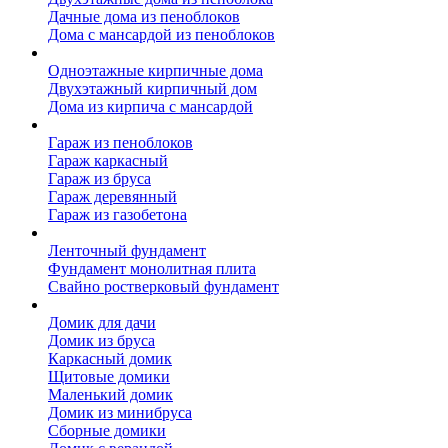
Дачные дома из пеноблоков
Дома с мансардой из пеноблоков
Дом из кирпича
Одноэтажные кирпичные дома
Двухэтажный кирпичный дом
Дома из кирпича с мансардой
Гаражи
Гараж из пеноблоков
Гараж каркасный
Гараж из бруса
Гараж деревянный
Гараж из газобетона
Фундамент для дома
Ленточный фундамент
Фундамент монолитная плита
Свайно ростверковый фундамент
Садовые дома
Домик для дачи
Домик из бруса
Каркасный домик
Щитовые домики
Маленький домик
Домик из минибруса
Сборные домики