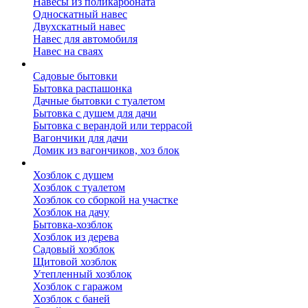
Навесы из поликарбоната
Односкатный навес
Двухскатный навес
Навес для автомобиля
Навес на сваях
Бытовки и вагончики
Садовые бытовки
Бытовка распашонка
Дачные бытовки с туалетом
Бытовка с душем для дачи
Бытовка с верандой или террасой
Вагончики для дачи
Домик из вагончиков, хоз блок
Хозблок
Хозблок с душем
Хозблок с туалетом
Хозблок со сборкой на участке
Хозблок на дачу
Бытовка-хозблок
Хозблок из дерева
Садовый хозблок
Щитовой хозблок
Утепленный хозблок
Хозблок с гаражом
Хозблок с баней