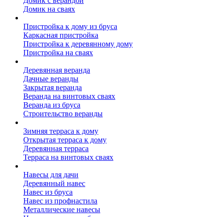
Домик с верандой
Домик на сваях
Пристройка к дому
Пристройка к дому из бруса
Каркасная пристройка
Пристройка к деревянному дому
Пристройка на сваях
Веранда к дому
Деревянная веранда
Дачные веранды
Закрытая веранда
Веранда на винтовых сваях
Веранда из бруса
Строительство веранды
Терраса к дому
Зимняя терраса к дому
Открытая терраса к дому
Деревянная терраса
Терраса на винтовых сваях
Навесы к дому
Навесы для дачи
Деревянный навес
Навес из бруса
Навес из профнастила
Металлические навесы