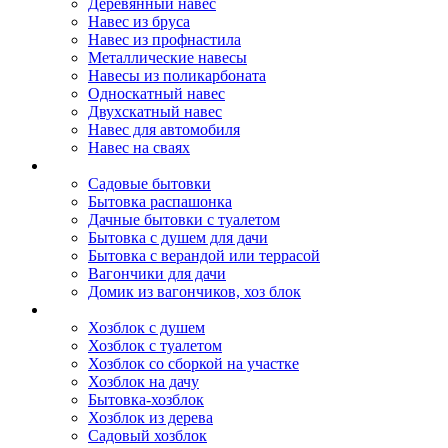
Деревянный навес
Навес из бруса
Навес из профнастила
Металлические навесы
Навесы из поликарбоната
Односкатный навес
Двухскатный навес
Навес для автомобиля
Навес на сваях
Бытовки и вагончики
Садовые бытовки
Бытовка распашонка
Дачные бытовки с туалетом
Бытовка с душем для дачи
Бытовка с верандой или террасой
Вагончики для дачи
Домик из вагончиков, хоз блок
Хозблок
Хозблок с душем
Хозблок с туалетом
Хозблок со сборкой на участке
Хозблок на дачу
Бытовка-хозблок
Хозблок из дерева
Садовый хозблок