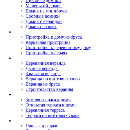
Щитовые домики
Маленький домик
Домик из минибруса
Сборные домики
Домик с верандой
Домик на сваях
Пристройка к дому
Пристройка к дому из бруса
Каркасная пристройка
Пристройка к деревянному дому
Пристройка на сваях
Веранда к дому
Деревянная веранда
Дачные веранды
Закрытая веранда
Веранда на винтовых сваях
Веранда из бруса
Строительство веранды
Терраса к дому
Зимняя терраса к дому
Открытая терраса к дому
Деревянная терраса
Терраса на винтовых сваях
Навесы к дому
Навесы для дачи