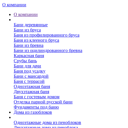
О компании
О компании
Бани
Бани деревянные
Бани из бруса
Баня из профилированного бруса
Баня из клееного бруса
Бани из бревна
Бани из оцилиндрованного бревна
Каркасная баня
Срубы бань
Бани для дачи
Баня под усадку
Бани с мансардой
Баня с террасой
Одноэтажная баня
Двухэтажная баня
Баня с гостевым домом
Отделка парной русской бани
Фундаменты под баню
Дома из газоблоков
Дома из пеноблоков
Одноэтажные дома из пеноблоков
Двухэтажные дома из пеноблока