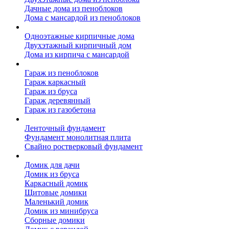
Дачные дома из пеноблоков
Дома с мансардой из пеноблоков
Дом из кирпича
Одноэтажные кирпичные дома
Двухэтажный кирпичный дом
Дома из кирпича с мансардой
Гаражи
Гараж из пеноблоков
Гараж каркасный
Гараж из бруса
Гараж деревянный
Гараж из газобетона
Фундамент для дома
Ленточный фундамент
Фундамент монолитная плита
Свайно ростверковый фундамент
Садовые дома
Домик для дачи
Домик из бруса
Каркасный домик
Щитовые домики
Маленький домик
Домик из минибруса
Сборные домики