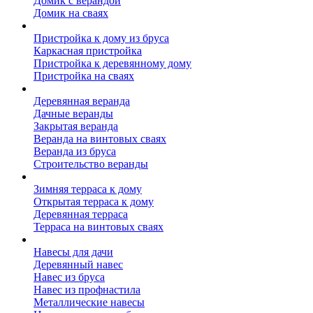
Домик с верандой
Домик на сваях
Пристройка к дому
Пристройка к дому из бруса
Каркасная пристройка
Пристройка к деревянному дому
Пристройка на сваях
Веранда к дому
Деревянная веранда
Дачные веранды
Закрытая веранда
Веранда на винтовых сваях
Веранда из бруса
Строительство веранды
Терраса к дому
Зимняя терраса к дому
Открытая терраса к дому
Деревянная терраса
Терраса на винтовых сваях
Навесы к дому
Навесы для дачи
Деревянный навес
Навес из бруса
Навес из профнастила
Металлические навесы