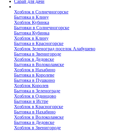
Сарай для дачи
Выполненные работы
Хозблок в Солнечногорске
Бытовка в Клину
Хозблок Кубинка
Бытовки в Солнечногорске
Бытовка Кубинка
Хозблок в Клину
Бытовка в Красногорске
Хозблок Зеленоград поселок Алабушево
Бытовка в Звенигороде
Хозблок в Дедовске
Бытовка в Волоколамске
Хозблок в Нахабино
Бытовка в Королеве
Бытовкa в Пушкино
Хозблок Королев
Бытовка в Зеленограде
Хозблок в Одинцово
Бытовки в Истре
Хозблок в Красногорске
Бытовка в Нахабино
Хозблок в Волоколамске
Бытовкa в Дедовске
Хозблок в Звенигороде