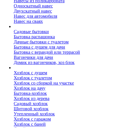
Навесы из поликарбоната
Односкатный навес
Двухскатный навес
Навес для автомобиля
Навес на сваях
Бытовки и вагончики
Садовые бытовки
Бытовка распашонка
Дачные бытовки с туалетом
Бытовка с душем для дачи
Бытовка с верандой или террасой
Вагончики для дачи
Домик из вагончиков, хоз блок
Хозблок
Хозблок с душем
Хозблок с туалетом
Хозблок со сборкой на участке
Хозблок на дачу
Бытовка-хозблок
Хозблок из дерева
Садовый хозблок
Щитовой хозблок
Утепленный хозблок
Хозблок с гаражом
Хозблок с баней