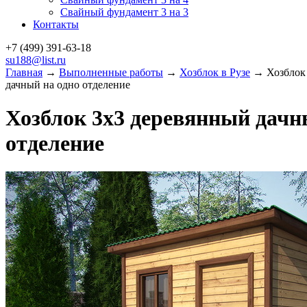
Свайный фундамент 3 на 3
Контакты
+7 (499)
391-63-18
su188@list.ru
Главная
→
Выполненные работы
→
Хозблок в Рузе
→ Хозблок 
дачный на одно отделение
Хозблок 3х3 деревянный дачн
отделение