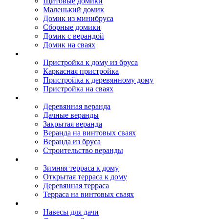
Щитовые домики
Маленький домик
Домик из минибруса
Сборные домики
Домик с верандой
Домик на сваях
Пристройка к дому
Пристройка к дому из бруса
Каркасная пристройка
Пристройка к деревянному дому
Пристройка на сваях
Веранда к дому
Деревянная веранда
Дачные веранды
Закрытая веранда
Веранда на винтовых сваях
Веранда из бруса
Строительство веранды
Терраса к дому
Зимняя терраса к дому
Открытая терраса к дому
Деревянная терраса
Терраса на винтовых сваях
Навесы к дому
Навесы для дачи