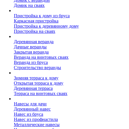
Домик с верандой
Домик на сваях
Пристройка к дому
Пристройка к дому из бруса
Каркасная пристройка
Пристройка к деревянному дому
Пристройка на сваях
Веранда к дому
Деревянная веранда
Дачные веранды
Закрытая веранда
Веранда на винтовых сваях
Веранда из бруса
Строительство веранды
Терраса к дому
Зимняя терраса к дому
Открытая терраса к дому
Деревянная терраса
Терраса на винтовых сваях
Навесы к дому
Навесы для дачи
Деревянный навес
Навес из бруса
Навес из профнастила
Металлические навесы