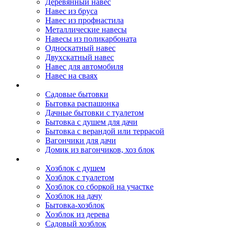
Деревянный навес
Навес из бруса
Навес из профнастила
Металлические навесы
Навесы из поликарбоната
Односкатный навес
Двухскатный навес
Навес для автомобиля
Навес на сваях
Бытовки и вагончики
Садовые бытовки
Бытовка распашонка
Дачные бытовки с туалетом
Бытовка с душем для дачи
Бытовка с верандой или террасой
Вагончики для дачи
Домик из вагончиков, хоз блок
Хозблок
Хозблок с душем
Хозблок с туалетом
Хозблок со сборкой на участке
Хозблок на дачу
Бытовка-хозблок
Хозблок из дерева
Садовый хозблок