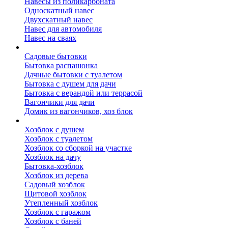
Навесы из поликарбоната
Односкатный навес
Двухскатный навес
Навес для автомобиля
Навес на сваях
Бытовки и вагончики
Садовые бытовки
Бытовка распашонка
Дачные бытовки с туалетом
Бытовка с душем для дачи
Бытовка с верандой или террасой
Вагончики для дачи
Домик из вагончиков, хоз блок
Хозблок
Хозблок с душем
Хозблок с туалетом
Хозблок со сборкой на участке
Хозблок на дачу
Бытовка-хозблок
Хозблок из дерева
Садовый хозблок
Щитовой хозблок
Утепленный хозблок
Хозблок с гаражом
Хозблок с баней