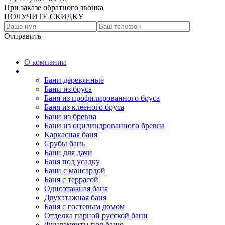
При заказе обратного звонка
ПОЛУЧИТЕ СКИДКУ
Отправить
О компании
Бани
Бани деревянные
Бани из бруса
Баня из профилированного бруса
Баня из клееного бруса
Бани из бревна
Бани из оцилиндрованного бревна
Каркасная баня
Срубы бань
Бани для дачи
Баня под усадку
Бани с мансардой
Баня с террасой
Одноэтажная баня
Двухэтажная баня
Баня с гостевым домом
Отделка парной русской бани
Фундаменты под баню