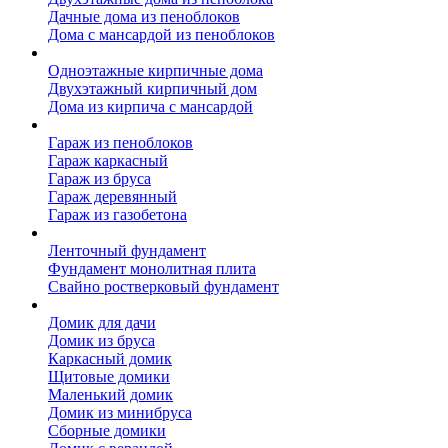
Дачные дома из пеноблоков
Дома с мансардой из пеноблоков
Дом из кирпича
Одноэтажные кирпичные дома
Двухэтажный кирпичный дом
Дома из кирпича с мансардой
Гаражи
Гараж из пеноблоков
Гараж каркасный
Гараж из бруса
Гараж деревянный
Гараж из газобетона
Фундамент для дома
Ленточный фундамент
Фундамент монолитная плита
Свайно ростверковый фундамент
Садовые дома
Домик для дачи
Домик из бруса
Каркасный домик
Щитовые домики
Маленький домик
Домик из минибруса
Сборные домики