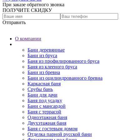
При заказе обратного звонка
ПОЛУЧИТЕ СКИДКУ
Отправить
О компании
Бани
Бани деревянные
Бани из бруса
Баня из профилированного бруса
Баня из клееного бруса
Бани из бревна
Бани из оцилиндрованного бревна
Каркасная баня
Срубы бань
Бани для дачи
Баня под усадку
Бани с мансардой
Баня с террасой
Одноэтажная баня
Двухэтажная баня
Баня с гостевым домом
Отделка парной русской бани
Фундаменты под баню