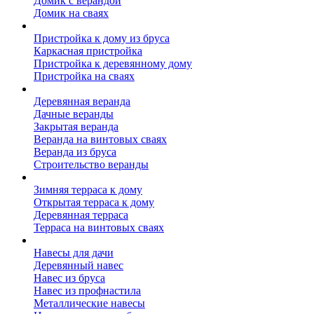
Домик с верандой
Домик на сваях
Пристройка к дому
Пристройка к дому из бруса
Каркасная пристройка
Пристройка к деревянному дому
Пристройка на сваях
Веранда к дому
Деревянная веранда
Дачные веранды
Закрытая веранда
Веранда на винтовых сваях
Веранда из бруса
Строительство веранды
Терраса к дому
Зимняя терраса к дому
Открытая терраса к дому
Деревянная терраса
Терраса на винтовых сваях
Навесы к дому
Навесы для дачи
Деревянный навес
Навес из бруса
Навес из профнастила
Металлические навесы