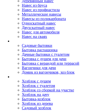
Деревянный навес
Навес из бруса
Навес из профнастила
Металлические навесы
Навесы из поликарбоната
Односкатный навес
Двухскатный навес
Навес для автомобиля
Навес на сваях
Бытовки и вагончики
Садовые бытовки
Бытовка распашонка
Дачные бытовки с туалетом
Бытовка с душем для дачи
Бытовка с верандой или террасой
Вагончики для дачи
Домик из вагончиков, хоз блок
Хозблок
Хозблок с душем
Хозблок с туалетом
Хозблок со сборкой на участке
Хозблок на дачу
Бытовка-хозблок
Хозблок из дерева
Садовый хозблок