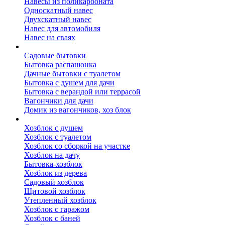
Навесы из поликарбоната
Односкатный навес
Двухскатный навес
Навес для автомобиля
Навес на сваях
Бытовки и вагончики
Садовые бытовки
Бытовка распашонка
Дачные бытовки с туалетом
Бытовка с душем для дачи
Бытовка с верандой или террасой
Вагончики для дачи
Домик из вагончиков, хоз блок
Хозблок
Хозблок с душем
Хозблок с туалетом
Хозблок со сборкой на участке
Хозблок на дачу
Бытовка-хозблок
Хозблок из дерева
Садовый хозблок
Щитовой хозблок
Утепленный хозблок
Хозблок с гаражом
Хозблок с баней