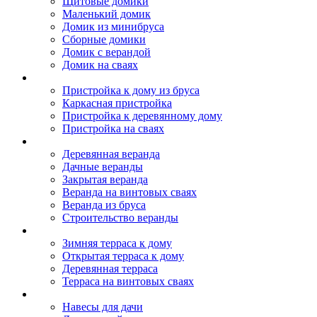
Щитовые домики
Маленький домик
Домик из минибруса
Сборные домики
Домик с верандой
Домик на сваях
Пристройка к дому
Пристройка к дому из бруса
Каркасная пристройка
Пристройка к деревянному дому
Пристройка на сваях
Веранда к дому
Деревянная веранда
Дачные веранды
Закрытая веранда
Веранда на винтовых сваях
Веранда из бруса
Строительство веранды
Терраса к дому
Зимняя терраса к дому
Открытая терраса к дому
Деревянная терраса
Терраса на винтовых сваях
Навесы к дому
Навесы для дачи