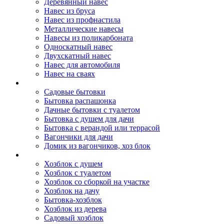
Деревянный навес
Навес из бруса
Навес из профнастила
Металлические навесы
Навесы из поликарбоната
Односкатный навес
Двухскатный навес
Навес для автомобиля
Навес на сваях
Бытовки и вагончики
Садовые бытовки
Бытовка распашонка
Дачные бытовки с туалетом
Бытовка с душем для дачи
Бытовка с верандой или террасой
Вагончики для дачи
Домик из вагончиков, хоз блок
Хозблок
Хозблок с душем
Хозблок с туалетом
Хозблок со сборкой на участке
Хозблок на дачу
Бытовка-хозблок
Хозблок из дерева
Садовый хозблок