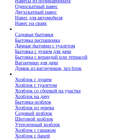
Навесы из поликарбоната
Односкатный навес
Двухскатный навес
Навес для автомобиля
Навес на сваях
Бытовки и вагончики
Садовые бытовки
Бытовка распашонка
Дачные бытовки с туалетом
Бытовка с душем для дачи
Бытовка с верандой или террасой
Вагончики для дачи
Домик из вагончиков, хоз блок
Хозблок
Хозблок с душем
Хозблок с туалетом
Хозблок со сборкой на участке
Хозблок на дачу
Бытовка-хозблок
Хозблок из дерева
Садовый хозблок
Щитовой хозблок
Утепленный хозблок
Хозблок с гаражом
Хозблок с баней