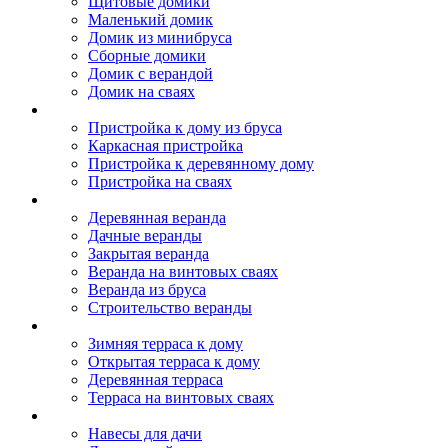
Щитовые домики
Маленький домик
Домик из минибруса
Сборные домики
Домик с верандой
Домик на сваях
Пристройка к дому
Пристройка к дому из бруса
Каркасная пристройка
Пристройка к деревянному дому
Пристройка на сваях
Веранда к дому
Деревянная веранда
Дачные веранды
Закрытая веранда
Веранда на винтовых сваях
Веранда из бруса
Строительство веранды
Терраса к дому
Зимняя терраса к дому
Открытая терраса к дому
Деревянная терраса
Терраса на винтовых сваях
Навесы к дому
Навесы для дачи