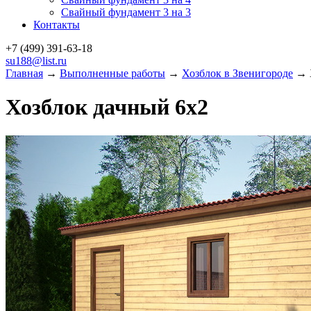
Свайный фундамент 3 на 3
Контакты
+7 (499)
391-63-18
su188@list.ru
Главная
→
Выполненные работы
→
Хозблок в Звенигороде
→ Х
Хозблок дачный 6х2