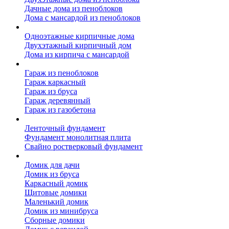
Дачные дома из пеноблоков
Дома с мансардой из пеноблоков
Дом из кирпича
Одноэтажные кирпичные дома
Двухэтажный кирпичный дом
Дома из кирпича с мансардой
Гаражи
Гараж из пеноблоков
Гараж каркасный
Гараж из бруса
Гараж деревянный
Гараж из газобетона
Фундамент для дома
Ленточный фундамент
Фундамент монолитная плита
Свайно ростверковый фундамент
Садовые дома
Домик для дачи
Домик из бруса
Каркасный домик
Щитовые домики
Маленький домик
Домик из минибруса
Сборные домики