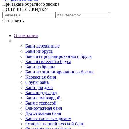
При заказе обратного звонка
ПОЛУЧИТЕ СКИДКУ
Отправить
О компании
Бани
Бани деревянные
Бани из бруса
Баня из профилированного бруса
Баня из клееного бруса
Бани из бревна
Бани из оцилиндрованного бревна
Каркасная баня
Срубы бань
Бани для дачи
Баня под усадку
Бани с мансардой
Баня с террасой
Одноэтажная баня
Двухэтажная баня
Баня с гостевым домом
Отделка парной русской бани
Фундаменты под баню