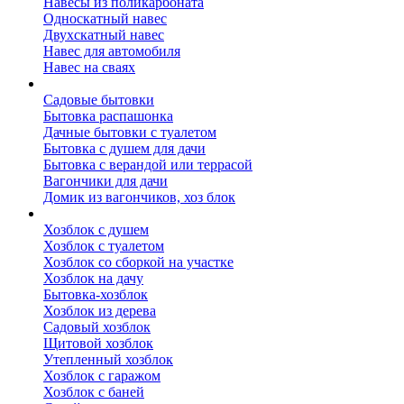
Навесы из поликарбоната
Односкатный навес
Двухскатный навес
Навес для автомобиля
Навес на сваях
Бытовки и вагончики
Садовые бытовки
Бытовка распашонка
Дачные бытовки с туалетом
Бытовка с душем для дачи
Бытовка с верандой или террасой
Вагончики для дачи
Домик из вагончиков, хоз блок
Хозблок
Хозблок с душем
Хозблок с туалетом
Хозблок со сборкой на участке
Хозблок на дачу
Бытовка-хозблок
Хозблок из дерева
Садовый хозблок
Щитовой хозблок
Утепленный хозблок
Хозблок с гаражом
Хозблок с баней