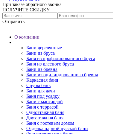
При заказе обратного звонка
ПОЛУЧИТЕ СКИДКУ
Отправить
О компании
Бани
Бани деревянные
Бани из бруса
Баня из профилированного бруса
Баня из клееного бруса
Бани из бревна
Бани из оцилиндрованного бревна
Каркасная баня
Срубы бань
Бани для дачи
Баня под усадку
Бани с мансардой
Баня с террасой
Одноэтажная баня
Двухэтажная баня
Баня с гостевым домом
Отделка парной русской бани
Фундаменты под баню