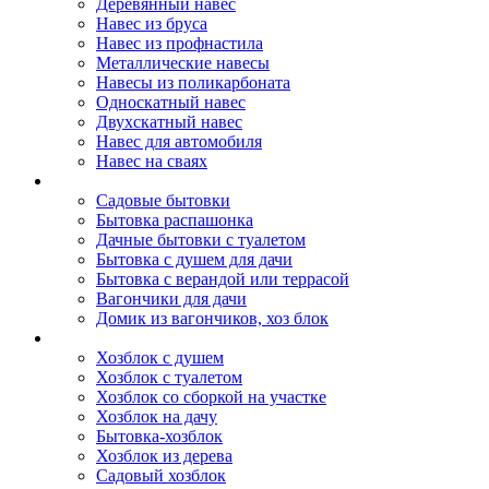
Деревянный навес
Навес из бруса
Навес из профнастила
Металлические навесы
Навесы из поликарбоната
Односкатный навес
Двухскатный навес
Навес для автомобиля
Навес на сваях
Бытовки и вагончики
Садовые бытовки
Бытовка распашонка
Дачные бытовки с туалетом
Бытовка с душем для дачи
Бытовка с верандой или террасой
Вагончики для дачи
Домик из вагончиков, хоз блок
Хозблок
Хозблок с душем
Хозблок с туалетом
Хозблок со сборкой на участке
Хозблок на дачу
Бытовка-хозблок
Хозблок из дерева
Садовый хозблок