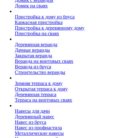
Домик с верандой
Домик на сваях
Пристройка к дому
Пристройка к дому из бруса
Каркасная пристройка
Пристройка к деревянному дому
Пристройка на сваях
Веранда к дому
Деревянная веранда
Дачные веранды
Закрытая веранда
Веранда на винтовых сваях
Веранда из бруса
Строительство веранды
Терраса к дому
Зимняя терраса к дому
Открытая терраса к дому
Деревянная терраса
Терраса на винтовых сваях
Навесы к дому
Навесы для дачи
Деревянный навес
Навес из бруса
Навес из профнастила
Металлические навесы