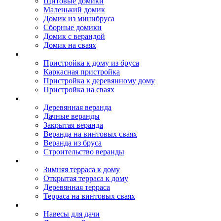
Щитовые домики
Маленький домик
Домик из минибруса
Сборные домики
Домик с верандой
Домик на сваях
Пристройка к дому
Пристройка к дому из бруса
Каркасная пристройка
Пристройка к деревянному дому
Пристройка на сваях
Веранда к дому
Деревянная веранда
Дачные веранды
Закрытая веранда
Веранда на винтовых сваях
Веранда из бруса
Строительство веранды
Терраса к дому
Зимняя терраса к дому
Открытая терраса к дому
Деревянная терраса
Терраса на винтовых сваях
Навесы к дому
Навесы для дачи