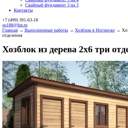
Свайный фундамент 3 на 3
Контакты
+7 (499)
391-63-18
su188@list.ru
Главная
→
Выполненные работы
→
Хозблок в Ногинске
→ Хозб
отделения
Хозблок из дерева 2х6 три отд