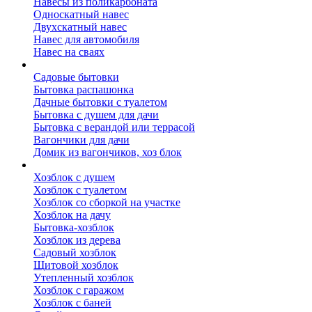
Навесы из поликарбоната
Односкатный навес
Двухскатный навес
Навес для автомобиля
Навес на сваях
Бытовки и вагончики
Садовые бытовки
Бытовка распашонка
Дачные бытовки с туалетом
Бытовка с душем для дачи
Бытовка с верандой или террасой
Вагончики для дачи
Домик из вагончиков, хоз блок
Хозблок
Хозблок с душем
Хозблок с туалетом
Хозблок со сборкой на участке
Хозблок на дачу
Бытовка-хозблок
Хозблок из дерева
Садовый хозблок
Щитовой хозблок
Утепленный хозблок
Хозблок с гаражом
Хозблок с баней