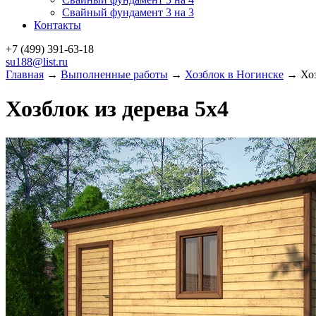
Свайный фундамент 3 на 3
Контакты
+7 (499)
391-63-18
su188@list.ru
Главная
→
Выполненные работы
→
Хозблок в Ногинске
→ Хоз
Хозблок из дерева 5х4