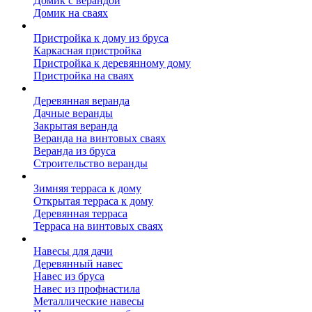
Домик с верандой
Домик на сваях
Пристройка к дому
Пристройка к дому из бруса
Каркасная пристройка
Пристройка к деревянному дому
Пристройка на сваях
Веранда к дому
Деревянная веранда
Дачные веранды
Закрытая веранда
Веранда на винтовых сваях
Веранда из бруса
Строительство веранды
Терраса к дому
Зимняя терраса к дому
Открытая терраса к дому
Деревянная терраса
Терраса на винтовых сваях
Навесы к дому
Навесы для дачи
Деревянный навес
Навес из бруса
Навес из профнастила
Металлические навесы