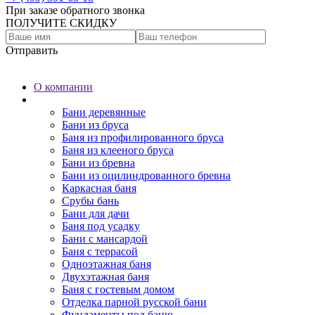
При заказе обратного звонка
ПОЛУЧИТЕ СКИДКУ
Отправить
О компании
Бани
Бани деревянные
Бани из бруса
Баня из профилированного бруса
Баня из клееного бруса
Бани из бревна
Бани из оцилиндрованного бревна
Каркасная баня
Срубы бань
Бани для дачи
Баня под усадку
Бани с мансардой
Баня с террасой
Одноэтажная баня
Двухэтажная баня
Баня с гостевым домом
Отделка парной русской бани
Фундаменты под баню