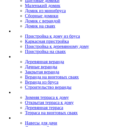
Щитовые домики
Маленький домик
Домик из минибруса
Сборные домики
Домик с верандой
Домик на сваях
Пристройка к дому
Пристройка к дому из бруса
Каркасная пристройка
Пристройка к деревянному дому
Пристройка на сваях
Веранда к дому
Деревянная веранда
Дачные веранды
Закрытая веранда
Веранда на винтовых сваях
Веранда из бруса
Строительство веранды
Терраса к дому
Зимняя терраса к дому
Открытая терраса к дому
Деревянная терраса
Терраса на винтовых сваях
Навесы к дому
Навесы для дачи