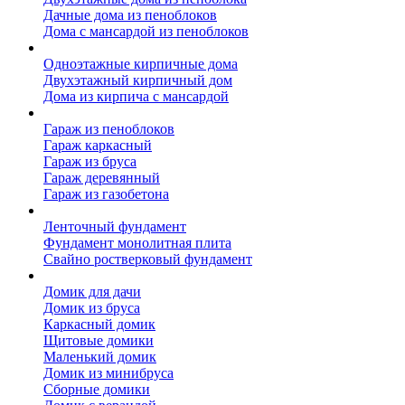
Дачные дома из пеноблоков
Дома с мансардой из пеноблоков
Дом из кирпича
Одноэтажные кирпичные дома
Двухэтажный кирпичный дом
Дома из кирпича с мансардой
Гаражи
Гараж из пеноблоков
Гараж каркасный
Гараж из бруса
Гараж деревянный
Гараж из газобетона
Фундамент для дома
Ленточный фундамент
Фундамент монолитная плита
Свайно ростверковый фундамент
Садовые дома
Домик для дачи
Домик из бруса
Каркасный домик
Щитовые домики
Маленький домик
Домик из минибруса
Сборные домики