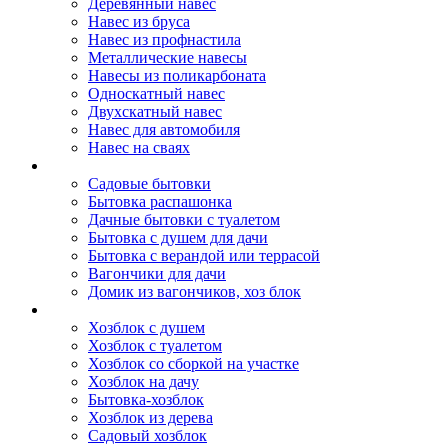
Деревянный навес
Навес из бруса
Навес из профнастила
Металлические навесы
Навесы из поликарбоната
Односкатный навес
Двухскатный навес
Навес для автомобиля
Навес на сваях
Бытовки и вагончики
Садовые бытовки
Бытовка распашонка
Дачные бытовки с туалетом
Бытовка с душем для дачи
Бытовка с верандой или террасой
Вагончики для дачи
Домик из вагончиков, хоз блок
Хозблок
Хозблок с душем
Хозблок с туалетом
Хозблок со сборкой на участке
Хозблок на дачу
Бытовка-хозблок
Хозблок из дерева
Садовый хозблок