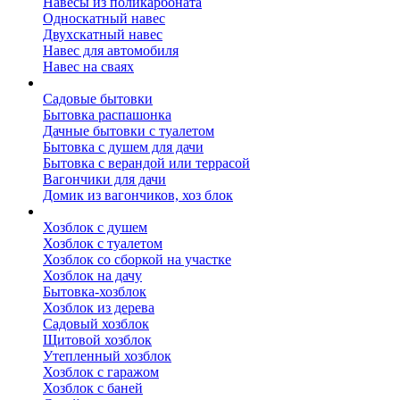
Навесы из поликарбоната
Односкатный навес
Двухскатный навес
Навес для автомобиля
Навес на сваях
Бытовки и вагончики
Садовые бытовки
Бытовка распашонка
Дачные бытовки с туалетом
Бытовка с душем для дачи
Бытовка с верандой или террасой
Вагончики для дачи
Домик из вагончиков, хоз блок
Хозблок
Хозблок с душем
Хозблок с туалетом
Хозблок со сборкой на участке
Хозблок на дачу
Бытовка-хозблок
Хозблок из дерева
Садовый хозблок
Щитовой хозблок
Утепленный хозблок
Хозблок с гаражом
Хозблок с баней