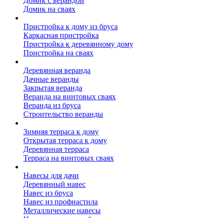
Домик с верандой
Домик на сваях
Пристройка к дому
Пристройка к дому из бруса
Каркасная пристройка
Пристройка к деревянному дому
Пристройка на сваях
Веранда к дому
Деревянная веранда
Дачные веранды
Закрытая веранда
Веранда на винтовых сваях
Веранда из бруса
Строительство веранды
Терраса к дому
Зимняя терраса к дому
Открытая терраса к дому
Деревянная терраса
Терраса на винтовых сваях
Навесы к дому
Навесы для дачи
Деревянный навес
Навес из бруса
Навес из профнастила
Металлические навесы