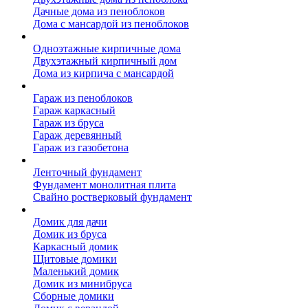
Дачные дома из пеноблоков
Дома с мансардой из пеноблоков
Дом из кирпича
Одноэтажные кирпичные дома
Двухэтажный кирпичный дом
Дома из кирпича с мансардой
Гаражи
Гараж из пеноблоков
Гараж каркасный
Гараж из бруса
Гараж деревянный
Гараж из газобетона
Фундамент для дома
Ленточный фундамент
Фундамент монолитная плита
Свайно ростверковый фундамент
Садовые дома
Домик для дачи
Домик из бруса
Каркасный домик
Щитовые домики
Маленький домик
Домик из минибруса
Сборные домики