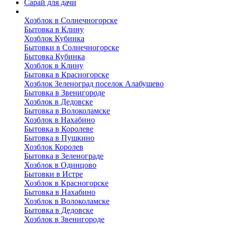
Сарай для дачи
Выполненные работы
Хозблок в Солнечногорске
Бытовка в Клину
Хозблок Кубинка
Бытовки в Солнечногорске
Бытовка Кубинка
Хозблок в Клину
Бытовка в Красногорске
Хозблок Зеленоград поселок Алабушево
Бытовка в Звенигороде
Хозблок в Дедовске
Бытовка в Волоколамске
Хозблок в Нахабино
Бытовка в Королеве
Бытовкa в Пушкино
Хозблок Королев
Бытовка в Зеленограде
Хозблок в Одинцово
Бытовки в Истре
Хозблок в Красногорске
Бытовка в Нахабино
Хозблок в Волоколамске
Бытовкa в Дедовске
Хозблок в Звенигороде