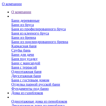
О компании
О компании
Бани
Бани деревянные
Бани из бруса
Баня из профилированного бруса
Баня из клееного бруса
Бани из бревна
Бани из оцилиндрованного бревна
Каркасная баня
Срубы бань
Бани для дачи
Баня под усадку
Бани с мансардой
Баня с террасой
Одноэтажная баня
Двухэтажная баня
Баня с гостевым домом
Отделка парной русской бани
Фундаменты под баню
Дома из газоблоков
Дома из пеноблоков
Одноэтажные дома из пеноблоков
Двухэтажные дома из пеноблока