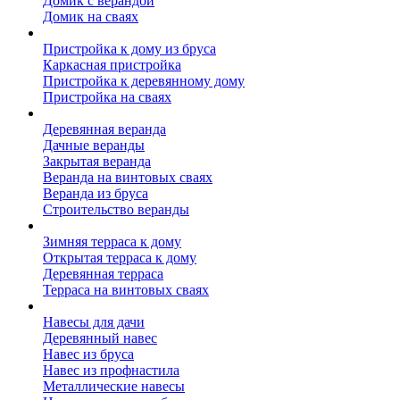
Домик с верандой
Домик на сваях
Пристройка к дому
Пристройка к дому из бруса
Каркасная пристройка
Пристройка к деревянному дому
Пристройка на сваях
Веранда к дому
Деревянная веранда
Дачные веранды
Закрытая веранда
Веранда на винтовых сваях
Веранда из бруса
Строительство веранды
Терраса к дому
Зимняя терраса к дому
Открытая терраса к дому
Деревянная терраса
Терраса на винтовых сваях
Навесы к дому
Навесы для дачи
Деревянный навес
Навес из бруса
Навес из профнастила
Металлические навесы