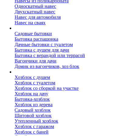
Навесы из поликарбоната
Односкатный навес
Двухскатный навес
Навес для автомобиля
Навес на сваях
Бытовки и вагончики
Садовые бытовки
Бытовка распашонка
Дачные бытовки с туалетом
Бытовка с душем для дачи
Бытовка с верандой или террасой
Вагончики для дачи
Домик из вагончиков, хоз блок
Хозблок
Хозблок с душем
Хозблок с туалетом
Хозблок со сборкой на участке
Хозблок на дачу
Бытовка-хозблок
Хозблок из дерева
Садовый хозблок
Щитовой хозблок
Утепленный хозблок
Хозблок с гаражом
Хозблок с баней