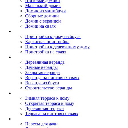
Щитовые домики
Маленький домик
Домик из минибруса
Сборные домики
Домик с верандой
Домик на сваях
Пристройка к дому
Пристройка к дому из бруса
Каркасная пристройка
Пристройка к деревянному дому
Пристройка на сваях
Веранда к дому
Деревянная веранда
Дачные веранды
Закрытая веранда
Веранда на винтовых сваях
Веранда из бруса
Строительство веранды
Терраса к дому
Зимняя терраса к дому
Открытая терраса к дому
Деревянная терраса
Терраса на винтовых сваях
Навесы к дому
Навесы для дачи