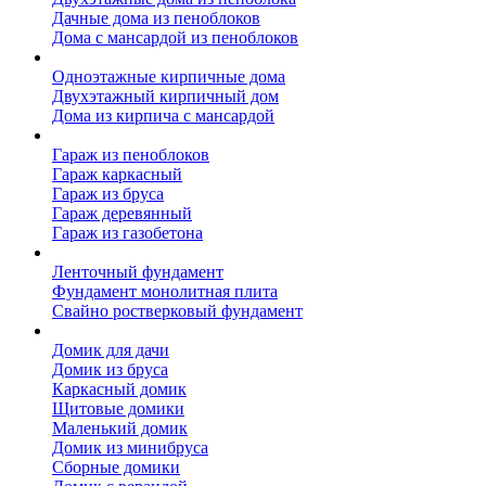
Дачные дома из пеноблоков
Дома с мансардой из пеноблоков
Дом из кирпича
Одноэтажные кирпичные дома
Двухэтажный кирпичный дом
Дома из кирпича с мансардой
Гаражи
Гараж из пеноблоков
Гараж каркасный
Гараж из бруса
Гараж деревянный
Гараж из газобетона
Фундамент для дома
Ленточный фундамент
Фундамент монолитная плита
Свайно ростверковый фундамент
Садовые дома
Домик для дачи
Домик из бруса
Каркасный домик
Щитовые домики
Маленький домик
Домик из минибруса
Сборные домики