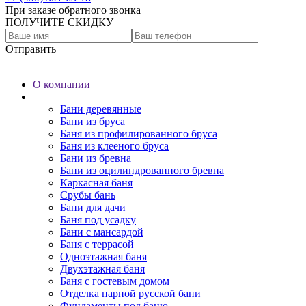
При заказе обратного звонка
ПОЛУЧИТЕ СКИДКУ
Отправить
О компании
Бани
Бани деревянные
Бани из бруса
Баня из профилированного бруса
Баня из клееного бруса
Бани из бревна
Бани из оцилиндрованного бревна
Каркасная баня
Срубы бань
Бани для дачи
Баня под усадку
Бани с мансардой
Баня с террасой
Одноэтажная баня
Двухэтажная баня
Баня с гостевым домом
Отделка парной русской бани
Фундаменты под баню