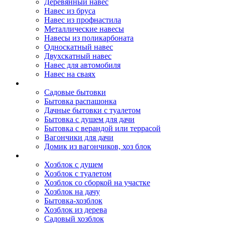
Деревянный навес
Навес из бруса
Навес из профнастила
Металлические навесы
Навесы из поликарбоната
Односкатный навес
Двухскатный навес
Навес для автомобиля
Навес на сваях
Бытовки и вагончики
Садовые бытовки
Бытовка распашонка
Дачные бытовки с туалетом
Бытовка с душем для дачи
Бытовка с верандой или террасой
Вагончики для дачи
Домик из вагончиков, хоз блок
Хозблок
Хозблок с душем
Хозблок с туалетом
Хозблок со сборкой на участке
Хозблок на дачу
Бытовка-хозблок
Хозблок из дерева
Садовый хозблок