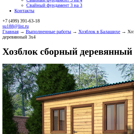
Свайный фундамент 3 на 3
Контакты
+7 (499)
391-63-18
su188@list.ru
Главная
→
Выполненные работы
→
Хозблок в Балашихе
→ Хоз
деревянный 3х4
Хозблок сборный деревянный