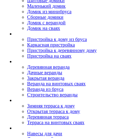
Щитовые домики
Маленький домик
Домик из минибруса
Сборные домики
Домик с верандой
Домик на сваях
Пристройка к дому
Пристройка к дому из бруса
Каркасная пристройка
Пристройка к деревянному дому
Пристройка на сваях
Веранда к дому
Деревянная веранда
Дачные веранды
Закрытая веранда
Веранда на винтовых сваях
Веранда из бруса
Строительство веранды
Терраса к дому
Зимняя терраса к дому
Открытая терраса к дому
Деревянная терраса
Терраса на винтовых сваях
Навесы к дому
Навесы для дачи