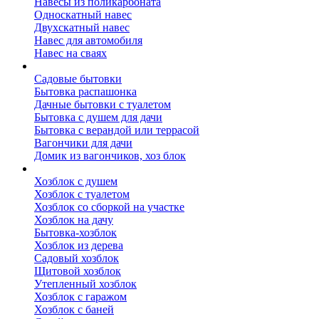
Навесы из поликарбоната
Односкатный навес
Двухскатный навес
Навес для автомобиля
Навес на сваях
Бытовки и вагончики
Садовые бытовки
Бытовка распашонка
Дачные бытовки с туалетом
Бытовка с душем для дачи
Бытовка с верандой или террасой
Вагончики для дачи
Домик из вагончиков, хоз блок
Хозблок
Хозблок с душем
Хозблок с туалетом
Хозблок со сборкой на участке
Хозблок на дачу
Бытовка-хозблок
Хозблок из дерева
Садовый хозблок
Щитовой хозблок
Утепленный хозблок
Хозблок с гаражом
Хозблок с баней