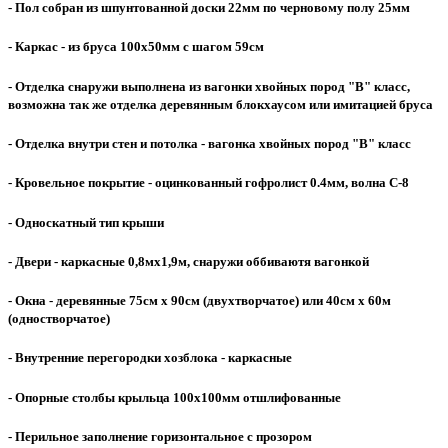
- Пол собран из шпунтованной доски 22мм по черновому полу 25мм
- Каркас - из бруса 100х50мм с шагом 59см
- Отделка снаружи выполнена из вагонки хвойных пород "В" класс,
возможна так же отделка деревянным блокхаусом или имитацией бруса
- Отделка внутри стен и потолка - вагонка хвойных пород "В" класс
- Кровельное покрытие - оцинкованный гофролист 0.4мм, волна С-8
- Односкатный тип крыши
- Двери - каркасные 0,8мх1,9м, снаружи оббиваютя вагонкой
- Окна - деревянные 75см х 90см (двухтворчатое) или 40см х 60м
(одностворчатое)
- Внутренние перегородки хозблока - каркасные
- Опорные столбы крыльца 100х100мм отшлифованные
- Перильное заполнение горизонтальное с прозором