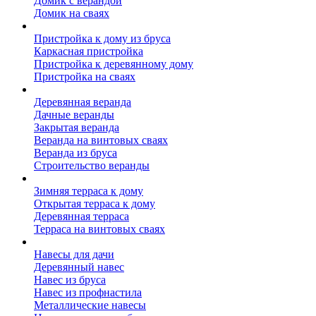
Домик с верандой
Домик на сваях
Пристройка к дому
Пристройка к дому из бруса
Каркасная пристройка
Пристройка к деревянному дому
Пристройка на сваях
Веранда к дому
Деревянная веранда
Дачные веранды
Закрытая веранда
Веранда на винтовых сваях
Веранда из бруса
Строительство веранды
Терраса к дому
Зимняя терраса к дому
Открытая терраса к дому
Деревянная терраса
Терраса на винтовых сваях
Навесы к дому
Навесы для дачи
Деревянный навес
Навес из бруса
Навес из профнастила
Металлические навесы