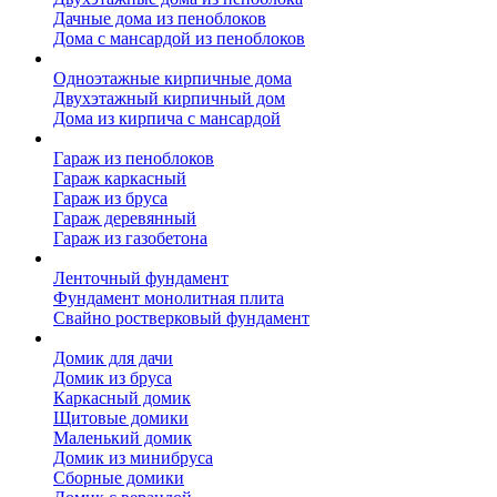
Дачные дома из пеноблоков
Дома с мансардой из пеноблоков
Дом из кирпича
Одноэтажные кирпичные дома
Двухэтажный кирпичный дом
Дома из кирпича с мансардой
Гаражи
Гараж из пеноблоков
Гараж каркасный
Гараж из бруса
Гараж деревянный
Гараж из газобетона
Фундамент для дома
Ленточный фундамент
Фундамент монолитная плита
Свайно ростверковый фундамент
Садовые дома
Домик для дачи
Домик из бруса
Каркасный домик
Щитовые домики
Маленький домик
Домик из минибруса
Сборные домики