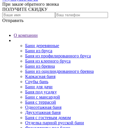
При заказе обратного звонка
ПОЛУЧИТЕ СКИДКУ
Отправить
О компании
Бани
Бани деревянные
Бани из бруса
Баня из профилированного бруса
Баня из клееного бруса
Бани из бревна
Бани из оцилиндрованного бревна
Каркасная баня
Срубы бань
Бани для дачи
Баня под усадку
Бани с мансардой
Баня с террасой
Одноэтажная баня
Двухэтажная баня
Баня с гостевым домом
Отделка парной русской бани
Фундаменты под баню