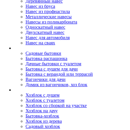
Деревянный навес
Навес из бруса
Навес из профнастила
Металлические навесы
Навесы из поликарбоната
Односкатный навес
Двухскатный навес
Навес для автомобиля
Навес на сваях
Бытовки и вагончики
Садовые бытовки
Бытовка распашонка
Дачные бытовки с туалетом
Бытовка с душем для дачи
Бытовка с верандой или террасой
Вагончики для дачи
Домик из вагончиков, хоз блок
Хозблок
Хозблок с душем
Хозблок с туалетом
Хозблок со сборкой на участке
Хозблок на дачу
Бытовка-хозблок
Хозблок из дерева
Садовый хозблок