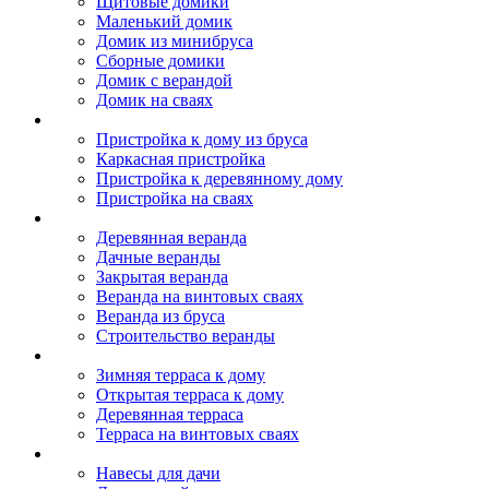
Щитовые домики
Маленький домик
Домик из минибруса
Сборные домики
Домик с верандой
Домик на сваях
Пристройка к дому
Пристройка к дому из бруса
Каркасная пристройка
Пристройка к деревянному дому
Пристройка на сваях
Веранда к дому
Деревянная веранда
Дачные веранды
Закрытая веранда
Веранда на винтовых сваях
Веранда из бруса
Строительство веранды
Терраса к дому
Зимняя терраса к дому
Открытая терраса к дому
Деревянная терраса
Терраса на винтовых сваях
Навесы к дому
Навесы для дачи