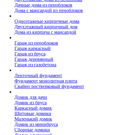
Дачные дома из пеноблоков
Дома с мансардой из пеноблоков
Дом из кирпича
Одноэтажные кирпичные дома
Двухэтажный кирпичный дом
Дома из кирпича с мансардой
Гаражи
Гараж из пеноблоков
Гараж каркасный
Гараж из бруса
Гараж деревянный
Гараж из газобетона
Фундамент для дома
Ленточный фундамент
Фундамент монолитная плита
Свайно ростверковый фундамент
Садовые дома
Домик для дачи
Домик из бруса
Каркасный домик
Щитовые домики
Маленький домик
Домик из минибруса
Сборные домики