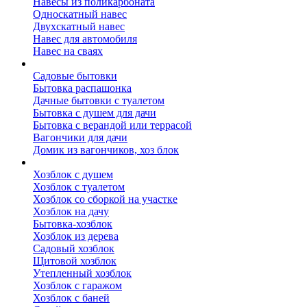
Навесы из поликарбоната
Односкатный навес
Двухскатный навес
Навес для автомобиля
Навес на сваях
Бытовки и вагончики
Садовые бытовки
Бытовка распашонка
Дачные бытовки с туалетом
Бытовка с душем для дачи
Бытовка с верандой или террасой
Вагончики для дачи
Домик из вагончиков, хоз блок
Хозблок
Хозблок с душем
Хозблок с туалетом
Хозблок со сборкой на участке
Хозблок на дачу
Бытовка-хозблок
Хозблок из дерева
Садовый хозблок
Щитовой хозблок
Утепленный хозблок
Хозблок с гаражом
Хозблок с баней