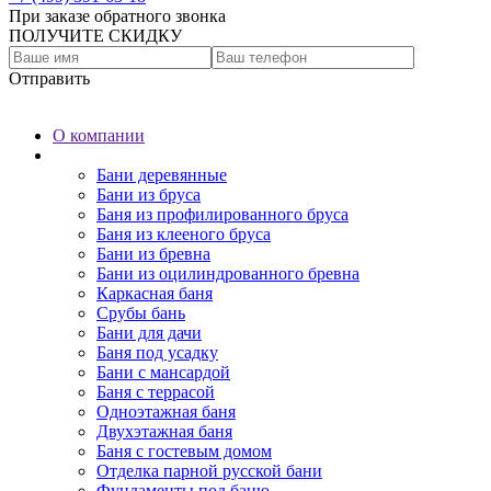
При заказе обратного звонка
ПОЛУЧИТЕ СКИДКУ
Отправить
О компании
Бани
Бани деревянные
Бани из бруса
Баня из профилированного бруса
Баня из клееного бруса
Бани из бревна
Бани из оцилиндрованного бревна
Каркасная баня
Срубы бань
Бани для дачи
Баня под усадку
Бани с мансардой
Баня с террасой
Одноэтажная баня
Двухэтажная баня
Баня с гостевым домом
Отделка парной русской бани
Фундаменты под баню