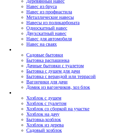
Деревянный навес
Навес из бруса
Навес из профнастила
Металлические навесы
Навесы из поликарбоната
Односкатный навес
Двухскатный навес
Навес для автомобиля
Навес на сваях
Бытовки и вагончики
Садовые бытовки
Бытовка распашонка
Дачные бытовки с туалетом
Бытовка с душем для дачи
Бытовка с верандой или террасой
Вагончики для дачи
Домик из вагончиков, хоз блок
Хозблок
Хозблок с душем
Хозблок с туалетом
Хозблок со сборкой на участке
Хозблок на дачу
Бытовка-хозблок
Хозблок из дерева
Садовый хозблок