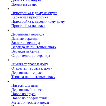
Домик с верандой
Домик на сваях
Пристройка к дому
Пристройка к дому из бруса
Каркасная пристройка
Пристройка к деревянному дому
Пристройка на сваях
Веранда к дому
Деревянная веранда
Дачные веранды
Закрытая веранда
Веранда на винтовых сваях
Веранда из бруса
Строительство веранды
Терраса к дому
Зимняя терраса к дому
Открытая терраса к дому
Деревянная терраса
Терраса на винтовых сваях
Навесы к дому
Навесы для дачи
Деревянный навес
Навес из бруса
Навес из профнастила
Металлические навесы