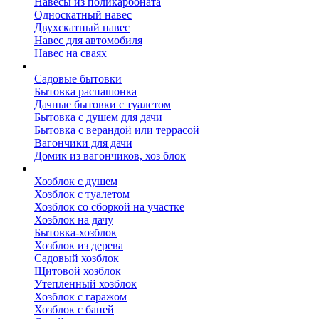
Навесы из поликарбоната
Односкатный навес
Двухскатный навес
Навес для автомобиля
Навес на сваях
Бытовки и вагончики
Садовые бытовки
Бытовка распашонка
Дачные бытовки с туалетом
Бытовка с душем для дачи
Бытовка с верандой или террасой
Вагончики для дачи
Домик из вагончиков, хоз блок
Хозблок
Хозблок с душем
Хозблок с туалетом
Хозблок со сборкой на участке
Хозблок на дачу
Бытовка-хозблок
Хозблок из дерева
Садовый хозблок
Щитовой хозблок
Утепленный хозблок
Хозблок с гаражом
Хозблок с баней