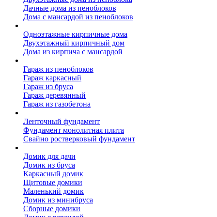
Дачные дома из пеноблоков
Дома с мансардой из пеноблоков
Дом из кирпича
Одноэтажные кирпичные дома
Двухэтажный кирпичный дом
Дома из кирпича с мансардой
Гаражи
Гараж из пеноблоков
Гараж каркасный
Гараж из бруса
Гараж деревянный
Гараж из газобетона
Фундамент для дома
Ленточный фундамент
Фундамент монолитная плита
Свайно ростверковый фундамент
Садовые дома
Домик для дачи
Домик из бруса
Каркасный домик
Щитовые домики
Маленький домик
Домик из минибруса
Сборные домики