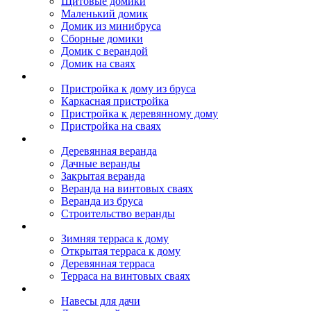
Щитовые домики
Маленький домик
Домик из минибруса
Сборные домики
Домик с верандой
Домик на сваях
Пристройка к дому
Пристройка к дому из бруса
Каркасная пристройка
Пристройка к деревянному дому
Пристройка на сваях
Веранда к дому
Деревянная веранда
Дачные веранды
Закрытая веранда
Веранда на винтовых сваях
Веранда из бруса
Строительство веранды
Терраса к дому
Зимняя терраса к дому
Открытая терраса к дому
Деревянная терраса
Терраса на винтовых сваях
Навесы к дому
Навесы для дачи