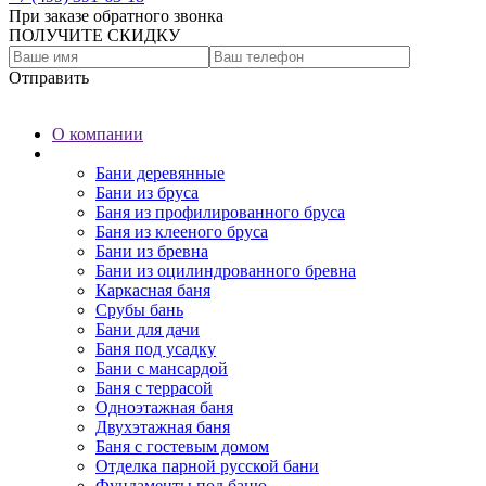
При заказе обратного звонка
ПОЛУЧИТЕ СКИДКУ
Отправить
О компании
Бани
Бани деревянные
Бани из бруса
Баня из профилированного бруса
Баня из клееного бруса
Бани из бревна
Бани из оцилиндрованного бревна
Каркасная баня
Срубы бань
Бани для дачи
Баня под усадку
Бани с мансардой
Баня с террасой
Одноэтажная баня
Двухэтажная баня
Баня с гостевым домом
Отделка парной русской бани
Фундаменты под баню