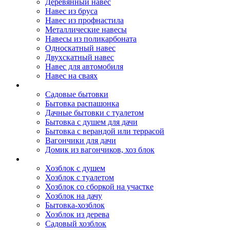
Деревянный навес
Навес из бруса
Навес из профнастила
Металлические навесы
Навесы из поликарбоната
Односкатный навес
Двухскатный навес
Навес для автомобиля
Навес на сваях
Бытовки и вагончики
Садовые бытовки
Бытовка распашонка
Дачные бытовки с туалетом
Бытовка с душем для дачи
Бытовка с верандой или террасой
Вагончики для дачи
Домик из вагончиков, хоз блок
Хозблок
Хозблок с душем
Хозблок с туалетом
Хозблок со сборкой на участке
Хозблок на дачу
Бытовка-хозблок
Хозблок из дерева
Садовый хозблок