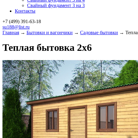
Свайный фундамент 3 на 3
Контакты
+7 (499)
391-63-18
su188@list.ru
Главная
→
Бытовки и вагончики
→
Садовые бытовки
→ Теплая
Теплая бытовка 2х6