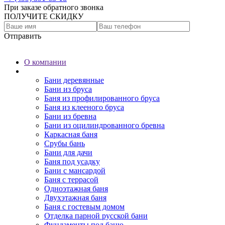
При заказе обратного звонка
ПОЛУЧИТЕ СКИДКУ
Отправить
О компании
Бани
Бани деревянные
Бани из бруса
Баня из профилированного бруса
Баня из клееного бруса
Бани из бревна
Бани из оцилиндрованного бревна
Каркасная баня
Срубы бань
Бани для дачи
Баня под усадку
Бани с мансардой
Баня с террасой
Одноэтажная баня
Двухэтажная баня
Баня с гостевым домом
Отделка парной русской бани
Фундаменты под баню