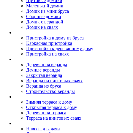
Щитовые домики
Маленький домик
Домик из минибруса
Сборные домики
Домик с верандой
Домик на сваях
Пристройка к дому
Пристройка к дому из бруса
Каркасная пристройка
Пристройка к деревянному дому
Пристройка на сваях
Веранда к дому
Деревянная веранда
Дачные веранды
Закрытая веранда
Веранда на винтовых сваях
Веранда из бруса
Строительство веранды
Терраса к дому
Зимняя терраса к дому
Открытая терраса к дому
Деревянная терраса
Терраса на винтовых сваях
Навесы к дому
Навесы для дачи