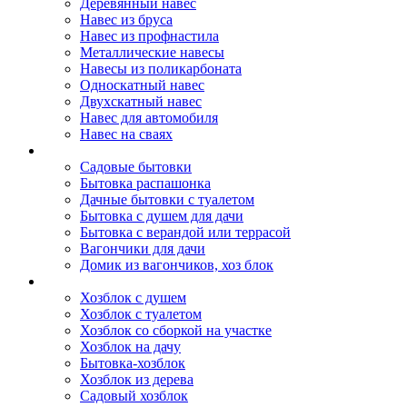
Деревянный навес
Навес из бруса
Навес из профнастила
Металлические навесы
Навесы из поликарбоната
Односкатный навес
Двухскатный навес
Навес для автомобиля
Навес на сваях
Бытовки и вагончики
Садовые бытовки
Бытовка распашонка
Дачные бытовки с туалетом
Бытовка с душем для дачи
Бытовка с верандой или террасой
Вагончики для дачи
Домик из вагончиков, хоз блок
Хозблок
Хозблок с душем
Хозблок с туалетом
Хозблок со сборкой на участке
Хозблок на дачу
Бытовка-хозблок
Хозблок из дерева
Садовый хозблок