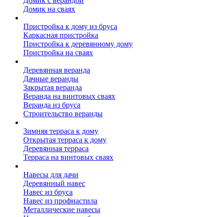
Домик с верандой
Домик на сваях
Пристройка к дому
Пристройка к дому из бруса
Каркасная пристройка
Пристройка к деревянному дому
Пристройка на сваях
Веранда к дому
Деревянная веранда
Дачные веранды
Закрытая веранда
Веранда на винтовых сваях
Веранда из бруса
Строительство веранды
Терраса к дому
Зимняя терраса к дому
Открытая терраса к дому
Деревянная терраса
Терраса на винтовых сваях
Навесы к дому
Навесы для дачи
Деревянный навес
Навес из бруса
Навес из профнастила
Металлические навесы