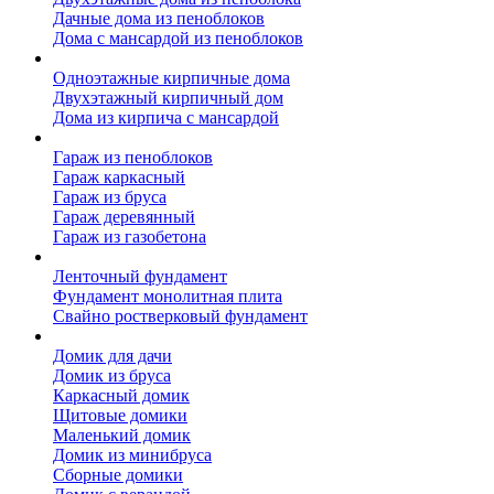
Дачные дома из пеноблоков
Дома с мансардой из пеноблоков
Дом из кирпича
Одноэтажные кирпичные дома
Двухэтажный кирпичный дом
Дома из кирпича с мансардой
Гаражи
Гараж из пеноблоков
Гараж каркасный
Гараж из бруса
Гараж деревянный
Гараж из газобетона
Фундамент для дома
Ленточный фундамент
Фундамент монолитная плита
Свайно ростверковый фундамент
Садовые дома
Домик для дачи
Домик из бруса
Каркасный домик
Щитовые домики
Маленький домик
Домик из минибруса
Сборные домики