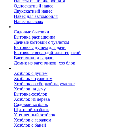
Навесы из поликарбоната
Односкатный навес
Двухскатный навес
Навес для автомобиля
Навес на сваях
Бытовки и вагончики
Садовые бытовки
Бытовка распашонка
Дачные бытовки с туалетом
Бытовка с душем для дачи
Бытовка с верандой или террасой
Вагончики для дачи
Домик из вагончиков, хоз блок
Хозблок
Хозблок с душем
Хозблок с туалетом
Хозблок со сборкой на участке
Хозблок на дачу
Бытовка-хозблок
Хозблок из дерева
Садовый хозблок
Щитовой хозблок
Утепленный хозблок
Хозблок с гаражом
Хозблок с баней