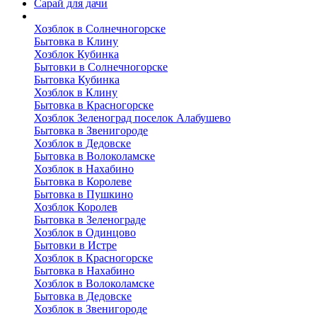
Сарай для дачи
Выполненные работы
Хозблок в Солнечногорске
Бытовка в Клину
Хозблок Кубинка
Бытовки в Солнечногорске
Бытовка Кубинка
Хозблок в Клину
Бытовка в Красногорске
Хозблок Зеленоград поселок Алабушево
Бытовка в Звенигороде
Хозблок в Дедовске
Бытовка в Волоколамске
Хозблок в Нахабино
Бытовка в Королеве
Бытовкa в Пушкино
Хозблок Королев
Бытовка в Зеленограде
Хозблок в Одинцово
Бытовки в Истре
Хозблок в Красногорске
Бытовка в Нахабино
Хозблок в Волоколамске
Бытовкa в Дедовске
Хозблок в Звенигороде