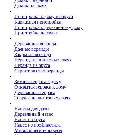
Домик с верандой
Домик на сваях
Пристройка к дому
Пристройка к дому из бруса
Каркасная пристройка
Пристройка к деревянному дому
Пристройка на сваях
Веранда к дому
Деревянная веранда
Дачные веранды
Закрытая веранда
Веранда на винтовых сваях
Веранда из бруса
Строительство веранды
Терраса к дому
Зимняя терраса к дому
Открытая терраса к дому
Деревянная терраса
Терраса на винтовых сваях
Навесы к дому
Навесы для дачи
Деревянный навес
Навес из бруса
Навес из профнастила
Металлические навесы