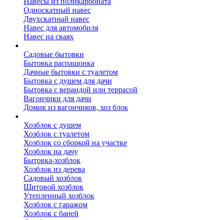
Навесы из поликарбоната
Односкатный навес
Двухскатный навес
Навес для автомобиля
Навес на сваях
Бытовки и вагончики
Садовые бытовки
Бытовка распашонка
Дачные бытовки с туалетом
Бытовка с душем для дачи
Бытовка с верандой или террасой
Вагончики для дачи
Домик из вагончиков, хоз блок
Хозблок
Хозблок с душем
Хозблок с туалетом
Хозблок со сборкой на участке
Хозблок на дачу
Бытовка-хозблок
Хозблок из дерева
Садовый хозблок
Щитовой хозблок
Утепленный хозблок
Хозблок с гаражом
Хозблок с баней