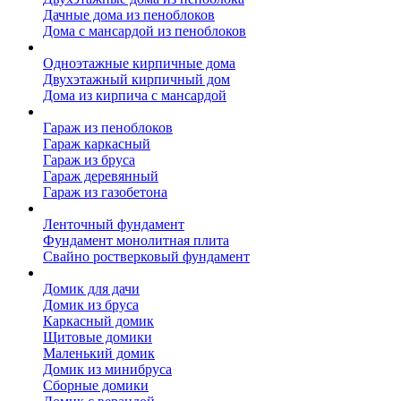
Дачные дома из пеноблоков
Дома с мансардой из пеноблоков
Дом из кирпича
Одноэтажные кирпичные дома
Двухэтажный кирпичный дом
Дома из кирпича с мансардой
Гаражи
Гараж из пеноблоков
Гараж каркасный
Гараж из бруса
Гараж деревянный
Гараж из газобетона
Фундамент для дома
Ленточный фундамент
Фундамент монолитная плита
Свайно ростверковый фундамент
Садовые дома
Домик для дачи
Домик из бруса
Каркасный домик
Щитовые домики
Маленький домик
Домик из минибруса
Сборные домики