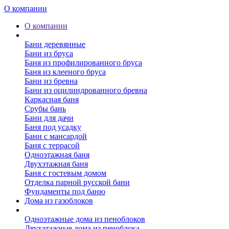
О компании
О компании
Бани
Бани деревянные
Бани из бруса
Баня из профилированного бруса
Баня из клееного бруса
Бани из бревна
Бани из оцилиндрованного бревна
Каркасная баня
Срубы бань
Бани для дачи
Баня под усадку
Бани с мансардой
Баня с террасой
Одноэтажная баня
Двухэтажная баня
Баня с гостевым домом
Отделка парной русской бани
Фундаменты под баню
Дома из газоблоков
Дома из пеноблоков
Одноэтажные дома из пеноблоков
Двухэтажные дома из пеноблока