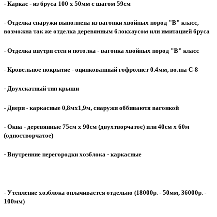
- Каркас - из бруса 100 х 50мм с шагом 59см
- Отделка снаружи выполнена из вагонки хвойных пород "В" класс,
возможна так же отделка деревянным блокхаусом или имитацией бруса
- Отделка внутри стен и потолка - вагонка хвойных пород "В" класс
- Кровельное покрытие - оцинкованный гофролист 0.4мм, волна С-8
- Двухскатный тип крыши
- Двери - каркасные 0,8мх1,9м, снаружи оббиваютя вагонкой
- Окна - деревянные 75см х 90см (двухтворчатое) или 40см х 60м
(одностворчатое)
- Внутренние перегородки хозблока - каркасные
- Утепление хозблока оплачивается отдельно
(18000р. - 50мм, 36000р. -
100мм)