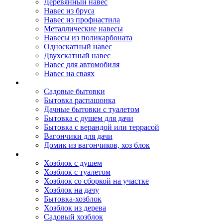
Деревянный навес
Навес из бруса
Навес из профнастила
Металлические навесы
Навесы из поликарбоната
Односкатный навес
Двухскатный навес
Навес для автомобиля
Навес на сваях
Бытовки и вагончики
Садовые бытовки
Бытовка распашонка
Дачные бытовки с туалетом
Бытовка с душем для дачи
Бытовка с верандой или террасой
Вагончики для дачи
Домик из вагончиков, хоз блок
Хозблок
Хозблок с душем
Хозблок с туалетом
Хозблок со сборкой на участке
Хозблок на дачу
Бытовка-хозблок
Хозблок из дерева
Садовый хозблок