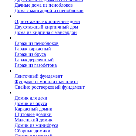
Дачные дома из пеноблоков
Дома с мансардой из пеноблоков
Дом из кирпича
Одноэтажные кирпичные дома
Двухэтажный кирпичный дом
Дома из кирпича с мансардой
Гаражи
Гараж из пеноблоков
Гараж каркасный
Гараж из бруса
Гараж деревянный
Гараж из газобетона
Фундамент для дома
Ленточный фундамент
Фундамент монолитная плита
Свайно ростверковый фундамент
Садовые дома
Домик для дачи
Домик из бруса
Каркасный домик
Щитовые домики
Маленький домик
Домик из минибруса
Сборные домики