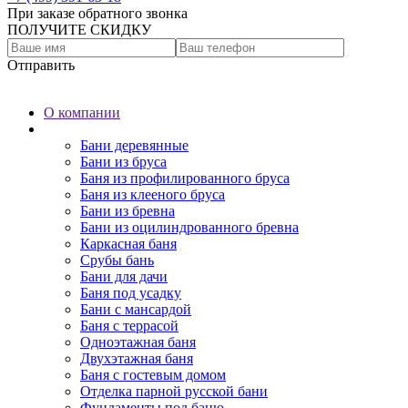
При заказе обратного звонка
ПОЛУЧИТЕ СКИДКУ
Отправить
О компании
Бани
Бани деревянные
Бани из бруса
Баня из профилированного бруса
Баня из клееного бруса
Бани из бревна
Бани из оцилиндрованного бревна
Каркасная баня
Срубы бань
Бани для дачи
Баня под усадку
Бани с мансардой
Баня с террасой
Одноэтажная баня
Двухэтажная баня
Баня с гостевым домом
Отделка парной русской бани
Фундаменты под баню