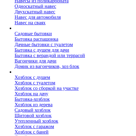
Навесы из поликарбоната
Односкатный навес
Двухскатный навес
Навес для автомобиля
Навес на сваях
Бытовки и вагончики
Садовые бытовки
Бытовка распашонка
Дачные бытовки с туалетом
Бытовка с душем для дачи
Бытовка с верандой или террасой
Вагончики для дачи
Домик из вагончиков, хоз блок
Хозблок
Хозблок с душем
Хозблок с туалетом
Хозблок со сборкой на участке
Хозблок на дачу
Бытовка-хозблок
Хозблок из дерева
Садовый хозблок
Щитовой хозблок
Утепленный хозблок
Хозблок с гаражом
Хозблок с баней