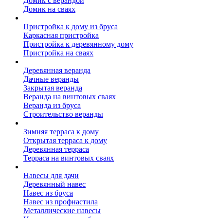
Домик с верандой
Домик на сваях
Пристройка к дому
Пристройка к дому из бруса
Каркасная пристройка
Пристройка к деревянному дому
Пристройка на сваях
Веранда к дому
Деревянная веранда
Дачные веранды
Закрытая веранда
Веранда на винтовых сваях
Веранда из бруса
Строительство веранды
Терраса к дому
Зимняя терраса к дому
Открытая терраса к дому
Деревянная терраса
Терраса на винтовых сваях
Навесы к дому
Навесы для дачи
Деревянный навес
Навес из бруса
Навес из профнастила
Металлические навесы