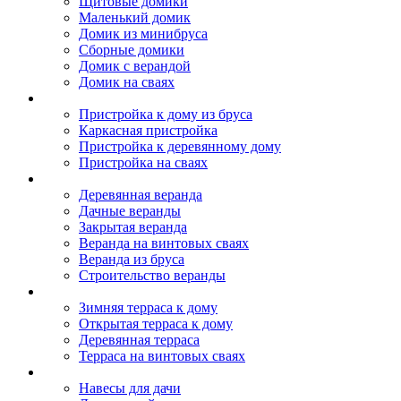
Щитовые домики
Маленький домик
Домик из минибруса
Сборные домики
Домик с верандой
Домик на сваях
Пристройка к дому
Пристройка к дому из бруса
Каркасная пристройка
Пристройка к деревянному дому
Пристройка на сваях
Веранда к дому
Деревянная веранда
Дачные веранды
Закрытая веранда
Веранда на винтовых сваях
Веранда из бруса
Строительство веранды
Терраса к дому
Зимняя терраса к дому
Открытая терраса к дому
Деревянная терраса
Терраса на винтовых сваях
Навесы к дому
Навесы для дачи