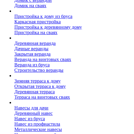
Домик с верандой
Домик на сваях
Пристройка к дому
Пристройка к дому из бруса
Каркасная пристройка
Пристройка к деревянному дому
Пристройка на сваях
Веранда к дому
Деревянная веранда
Дачные веранды
Закрытая веранда
Веранда на винтовых сваях
Веранда из бруса
Строительство веранды
Терраса к дому
Зимняя терраса к дому
Открытая терраса к дому
Деревянная терраса
Терраса на винтовых сваях
Навесы к дому
Навесы для дачи
Деревянный навес
Навес из бруса
Навес из профнастила
Металлические навесы