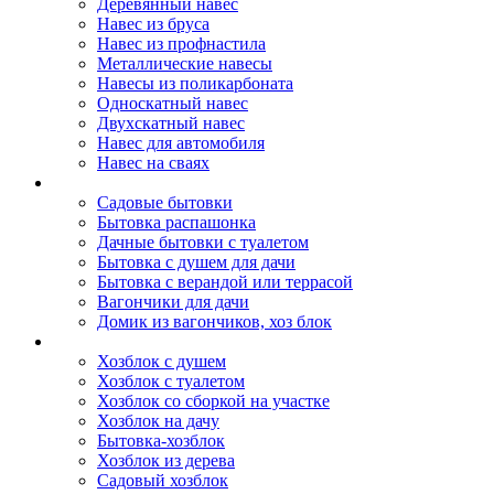
Деревянный навес
Навес из бруса
Навес из профнастила
Металлические навесы
Навесы из поликарбоната
Односкатный навес
Двухскатный навес
Навес для автомобиля
Навес на сваях
Бытовки и вагончики
Садовые бытовки
Бытовка распашонка
Дачные бытовки с туалетом
Бытовка с душем для дачи
Бытовка с верандой или террасой
Вагончики для дачи
Домик из вагончиков, хоз блок
Хозблок
Хозблок с душем
Хозблок с туалетом
Хозблок со сборкой на участке
Хозблок на дачу
Бытовка-хозблок
Хозблок из дерева
Садовый хозблок