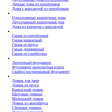
Дачные дома из пеноблоков
Дома с мансардой из пеноблоков
Дом из кирпича
Одноэтажные кирпичные дома
Двухэтажный кирпичный дом
Дома из кирпича с мансардой
Гаражи
Гараж из пеноблоков
Гараж каркасный
Гараж из бруса
Гараж деревянный
Гараж из газобетона
Фундамент для дома
Ленточный фундамент
Фундамент монолитная плита
Свайно ростверковый фундамент
Садовые дома
Домик для дачи
Домик из бруса
Каркасный домик
Щитовые домики
Маленький домик
Домик из минибруса
Сборные домики