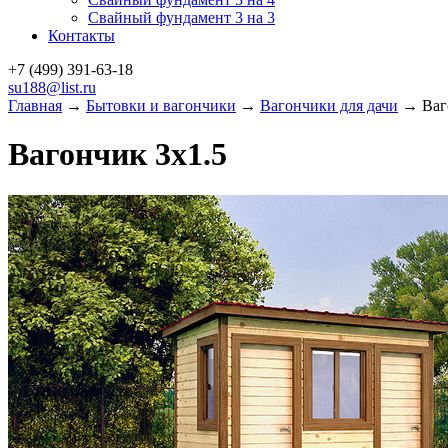
Свайный фундамент 3 на 3
Контакты
+7 (499)
391-63-18
su188@list.ru
Главная
→
Бытовки и вагончики
→
Вагончики для дачи
→ Ваго
Вагончик 3х1.5