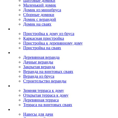
Щитовые домики
Маленький домик
Домик из минибруса
Сборные домики
Домик с верандой
Домик на сваях
Пристройка к дому
Пристройка к дому из бруса
Каркасная пристройка
Пристройка к деревянному дому
Пристройка на сваях
Веранда к дому
Деревянная веранда
Дачные веранды
Закрытая веранда
Веранда на винтовых сваях
Веранда из бруса
Строительство веранды
Терраса к дому
Зимняя терраса к дому
Открытая терраса к дому
Деревянная терраса
Терраса на винтовых сваях
Навесы к дому
Навесы для дачи