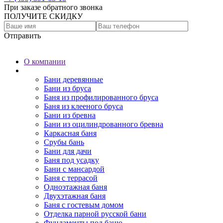
При заказе обратного звонка
ПОЛУЧИТЕ СКИДКУ
Отправить
О компании
Бани
Бани деревянные
Бани из бруса
Баня из профилированного бруса
Баня из клееного бруса
Бани из бревна
Бани из оцилиндрованного бревна
Каркасная баня
Срубы бань
Бани для дачи
Баня под усадку
Бани с мансардой
Баня с террасой
Одноэтажная баня
Двухэтажная баня
Баня с гостевым домом
Отделка парной русской бани
Фундаменты под баню