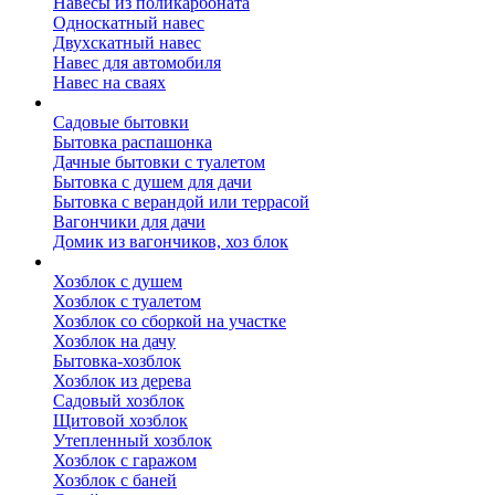
Навесы из поликарбоната
Односкатный навес
Двухскатный навес
Навес для автомобиля
Навес на сваях
Бытовки и вагончики
Садовые бытовки
Бытовка распашонка
Дачные бытовки с туалетом
Бытовка с душем для дачи
Бытовка с верандой или террасой
Вагончики для дачи
Домик из вагончиков, хоз блок
Хозблок
Хозблок с душем
Хозблок с туалетом
Хозблок со сборкой на участке
Хозблок на дачу
Бытовка-хозблок
Хозблок из дерева
Садовый хозблок
Щитовой хозблок
Утепленный хозблок
Хозблок с гаражом
Хозблок с баней