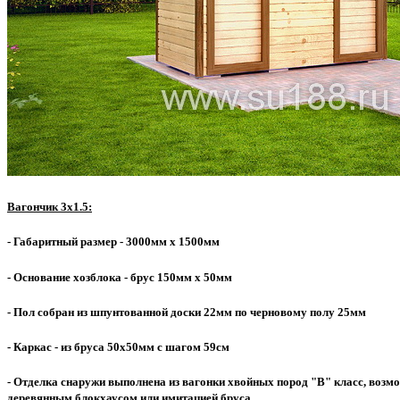
Вагончик 3х1.5:
- Габаритный размер - 3000мм х 1500мм
- Основание хозблока - брус 150мм х 50мм
- Пол собран из шпунтованной доски 22мм по черновому полу 25мм
- Каркас - из бруса 50х50мм с шагом 59см
- Отделка снаружи выполнена из вагонки хвойных пород "В" класс, возмо
деревянным блокхаусом или имитацией бруса