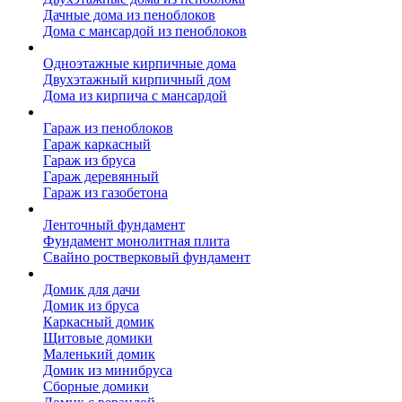
Дачные дома из пеноблоков
Дома с мансардой из пеноблоков
Дом из кирпича
Одноэтажные кирпичные дома
Двухэтажный кирпичный дом
Дома из кирпича с мансардой
Гаражи
Гараж из пеноблоков
Гараж каркасный
Гараж из бруса
Гараж деревянный
Гараж из газобетона
Фундамент для дома
Ленточный фундамент
Фундамент монолитная плита
Свайно ростверковый фундамент
Садовые дома
Домик для дачи
Домик из бруса
Каркасный домик
Щитовые домики
Маленький домик
Домик из минибруса
Сборные домики