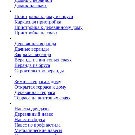
Домик с верандой
Домик на сваях
Пристройка к дому
Пристройка к дому из бруса
Каркасная пристройка
Пристройка к деревянному дому
Пристройка на сваях
Веранда к дому
Деревянная веранда
Дачные веранды
Закрытая веранда
Веранда на винтовых сваях
Веранда из бруса
Строительство веранды
Терраса к дому
Зимняя терраса к дому
Открытая терраса к дому
Деревянная терраса
Терраса на винтовых сваях
Навесы к дому
Навесы для дачи
Деревянный навес
Навес из бруса
Навес из профнастила
Металлические навесы