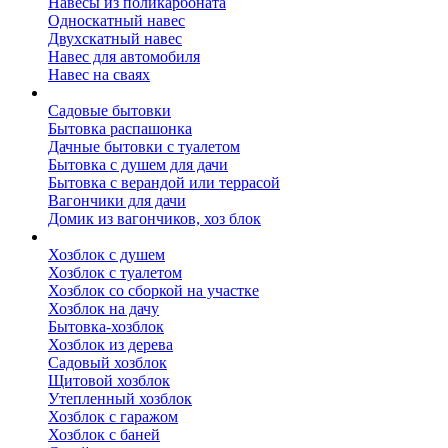
Навесы из поликарбоната
Односкатный навес
Двухскатный навес
Навес для автомобиля
Навес на сваях
Бытовки и вагончики
Садовые бытовки
Бытовка распашонка
Дачные бытовки с туалетом
Бытовка с душем для дачи
Бытовка с верандой или террасой
Вагончики для дачи
Домик из вагончиков, хоз блок
Хозблок
Хозблок с душем
Хозблок с туалетом
Хозблок со сборкой на участке
Хозблок на дачу
Бытовка-хозблок
Хозблок из дерева
Садовый хозблок
Щитовой хозблок
Утепленный хозблок
Хозблок с гаражом
Хозблок с баней