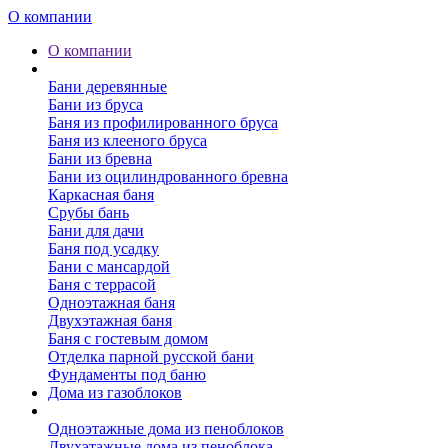
О компании
О компании
Бани
Бани деревянные
Бани из бруса
Баня из профилированного бруса
Баня из клееного бруса
Бани из бревна
Бани из оцилиндрованного бревна
Каркасная баня
Срубы бань
Бани для дачи
Баня под усадку
Бани с мансардой
Баня с террасой
Одноэтажная баня
Двухэтажная баня
Баня с гостевым домом
Отделка парной русской бани
Фундаменты под баню
Дома из газоблоков
Дома из пеноблоков
Одноэтажные дома из пеноблоков
Двухэтажные дома из пеноблока