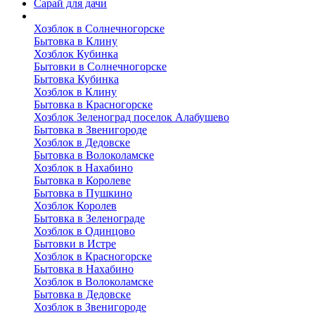
Сарай для дачи
Выполненные работы
Хозблок в Солнечногорске
Бытовка в Клину
Хозблок Кубинка
Бытовки в Солнечногорске
Бытовка Кубинка
Хозблок в Клину
Бытовка в Красногорске
Хозблок Зеленоград поселок Алабушево
Бытовка в Звенигороде
Хозблок в Дедовске
Бытовка в Волоколамске
Хозблок в Нахабино
Бытовка в Королеве
Бытовкa в Пушкино
Хозблок Королев
Бытовка в Зеленограде
Хозблок в Одинцово
Бытовки в Истре
Хозблок в Красногорске
Бытовка в Нахабино
Хозблок в Волоколамске
Бытовкa в Дедовске
Хозблок в Звенигороде